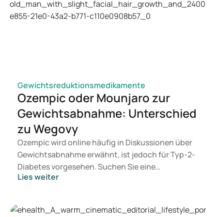
Gewichtsreduktionsmedikamente
Ozempic oder Mounjaro zur
Gewichtsabnahme: Unterschied
zu Wegovy
Ozempic wird online häufig in Diskussionen über
Gewichtsabnahme erwähnt, ist jedoch für Typ-2-
Diabetes vorgesehen. Suchen Sie eine
Lies weiter
Behandlung zur Gewichtskontrolle, kommen eher
Mittel wie Mounjaro und Wegovy in Betracht.
Welche Behandlung geeignet ist, entscheidet ein
Arzt auf Basis Ihrer Gesundheit, Ihres BMI und