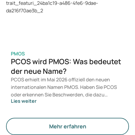
Ihres Medikamentengebrauchs.
PMOS
PCOS wird PMOS: Was bedeutet
der neue Name?
PCOS erhielt im Mai 2026 offiziell den neuen
internationalen Namen PMOS. Haben Sie PCOS
oder erkennen Sie Beschwerden, die dazu
Lies weiter
passen? Medizinisch ändert sich vorerst nichts.
Der neue Begriff legt jedoch mehr Gewicht auf
Hormone, den Stoffwechsel und die Funktion der
Eierstöcke.
Mehr erfahren