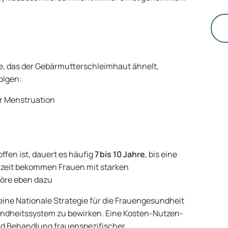
ni
Ge
di
ebe, das der Gebärmutterschleimhaut ähnelt,
olgen:
r Menstruation
ffen ist, dauert es häufig
7 bis 10 Jahre
, bis eine
enzeit bekommen Frauen mit starken
höre eben dazu
eine Nationale Strategie für die Frauengesundheit
ndheitssystem zu bewirken. Eine Kosten-Nutzen-
und Behandlung frauenspezifischer