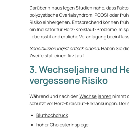
Darüber hinaus legen
Studien
nahe, dass Fakto
polyzystische Ovarialsyndrom, PCOS) oder frü
Risiko einhergehen. Entsprechend können frü
ein Indikator für Herz-Kreislauf-Probleme im s
Lebensstil und erbliche Veranlagung beeinfluss
Sensibilisierungist entscheidend:
Haben Sie di
Zweifelsfall einen Arzt auf.
3. Wechseljahre und H
vergessene Risiko
Während und nach den
Wechseljahren
nimmt d
schützt vor Herz-Kreislauf-Erkrankungen. Der 
Bluthochdruck
hoher Cholesterinspiegel