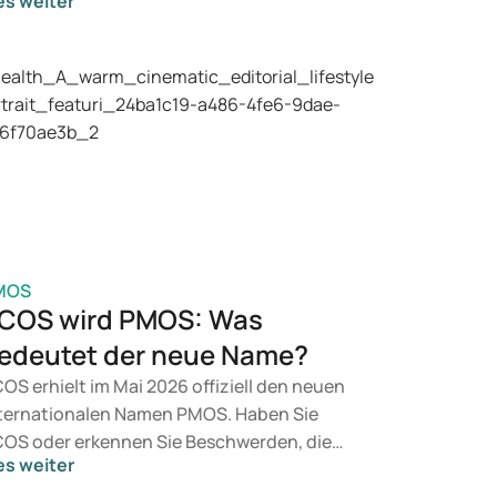
es weiter
ne Behandlung zur Gewichtskontrolle,
mmen eher Mittel wie Mounjaro und Wegovy
 Betracht. Welche Behandlung geeignet ist,
tscheidet ein Arzt auf Basis Ihrer
sundheit, Ihres BMI und Ihres
edikamentengebrauchs.
MOS
COS wird PMOS: Was
edeutet der neue Name?
OS erhielt im Mai 2026 offiziell den neuen
ternationalen Namen PMOS. Haben Sie
OS oder erkennen Sie Beschwerden, die
es weiter
zu passen? Medizinisch ändert sich vorerst