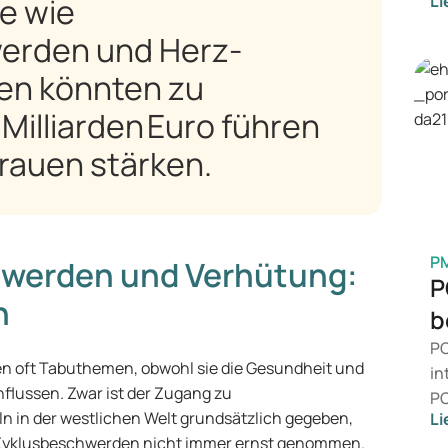
e wie
Li
ei
ko
erden und Herz-
in
en könnten zu
en
Ge
Milliarden Euro führen
M
Frauen stärken.
P
hwerden und Verhütung:
P
n
b
PC
en oft Tabuthemen, obwohl sie die Gesundheit und
in
flussen. Zwar ist der Zugang zu
PC
 in der westlichen Welt grundsätzlich gegeben,
Li
da
 Zyklusbeschwerden nicht immer ernst genommen.