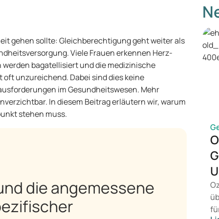
Ne
 gehen sollte: Gleichberechtigung geht weiter als
ndheitsversorgung. Viele Frauen erkennen Herz-
werden bagatellisiert und die medizinische
oft unzureichend. Dabei sind dies keine
ausforderungen im Gesundheitswesen. Mehr
nverzichtbar. In diesem Beitrag erläutern wir, warum
punkt stehen muss.
G
O
G
U
 und die angemessene
Oz
üb
ezifischer
fü