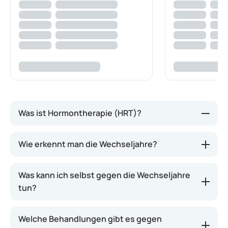
Was ist Hormontherapie (HRT)?
Wenn eine Frau in die Wechseljahre kommt, nimmt
Wie erkennt man die Wechseljahre?
die Östrogenproduktion in den Eierstöcken ab. Dies
kann verschiedene Beschwerden verursachen, wie
Was kann ich selbst gegen die Wechseljahre
Hitzewallungen, Schweissausbrüche, Müdigkeit,
tun?
Stimmungsschwankungen und Antriebslosigkeit.
Abhängig vom Schweregrad der Beschwerden kann
ein Arzt eine HRT verschreiben. Dies wird als
Welche Behandlungen gibt es gegen
Hormonersatztherapie (HRT) oder Hormontherapie