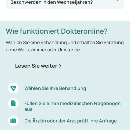
Beschwerden in den Wechseljahren?
(HRT) bezeichnet. Hormone können den
Östrogenspiegel teilweise ausgleichen, wodurch
Beschwerden gelindert oder beseitigt werden
können.
Wie funktioniert Dokteronline?
Die Behandlung sollte idealerweise zu Beginn der
Wählen Sie eine Behandlung und erhalten Sie Beratung
Menopause
besprochen werden. Allerdings gibt es
ohne Wartezimmer oder Umstände.
auch Nachteile der Hormontherapie (HRT)
während der Wechseljahre. Daher sollten die
Lesen Sie weiter
Vorteile und Risiken der Hormonersatztherapie
sorgfältig gegeneinander abgewogen werden. So
kann eine fundierte Entscheidung getroffen
Wählen Sie Ihre Behandlung
werden, die optimal zu Ihnen passt.
Füllen Sie einen medizinischen Fragebogen
aus
Die Ärztin oder der Arzt prüft Ihre Anfrage