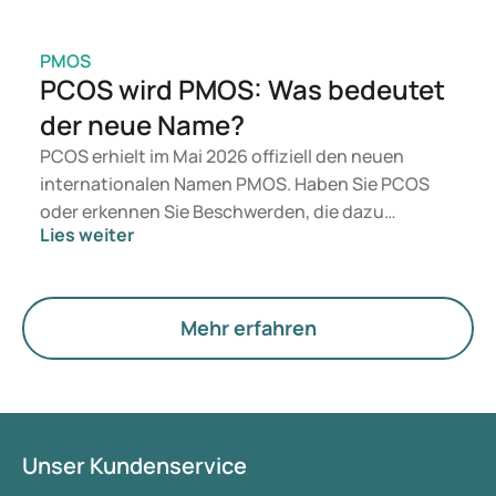
PMOS
PCOS wird PMOS: Was bedeutet
der neue Name?
PCOS erhielt im Mai 2026 offiziell den neuen
internationalen Namen PMOS. Haben Sie PCOS
oder erkennen Sie Beschwerden, die dazu
Lies weiter
passen? Medizinisch ändert sich vorerst nichts.
Der neue Begriff legt jedoch mehr Gewicht auf
Hormone, den Stoffwechsel und die Funktion der
Eierstöcke.
Mehr erfahren
Unser Kundenservice