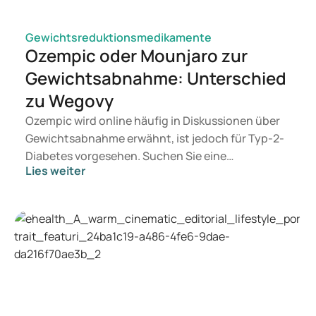
Gewichtsreduktionsmedikamente
Ozempic oder Mounjaro zur
Gewichtsabnahme: Unterschied
zu Wegovy
Ozempic wird online häufig in Diskussionen über
Gewichtsabnahme erwähnt, ist jedoch für Typ-2-
Diabetes vorgesehen. Suchen Sie eine
Lies weiter
Behandlung zur Gewichtskontrolle, kommen eher
Mittel wie Mounjaro und Wegovy in Betracht.
Welche Behandlung geeignet ist, entscheidet ein
Arzt auf Basis Ihrer Gesundheit, Ihres BMI und
Ihres Medikamentengebrauchs.