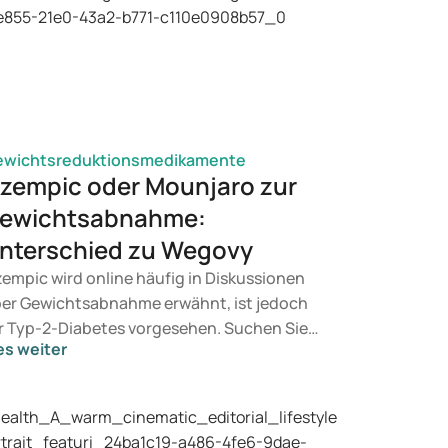
ewichtsreduktionsmedikamente
zempic oder Mounjaro zur
ewichtsabnahme:
nterschied zu Wegovy
empic wird online häufig in Diskussionen
er Gewichtsabnahme erwähnt, ist jedoch
r Typ-2-Diabetes vorgesehen. Suchen Sie
es weiter
ne Behandlung zur Gewichtskontrolle,
mmen eher Mittel wie Mounjaro und Wegovy
 Betracht. Welche Behandlung geeignet ist,
tscheidet ein Arzt auf Basis Ihrer