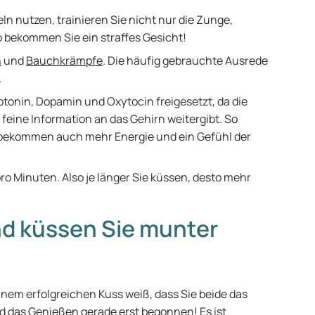
n nutzen, trainieren Sie nicht nur die Zunge,
o bekommen Sie ein straffes Gesicht!
n
und
Bauchkrämpfe
. Die häufig gebrauchte Ausrede
.
onin, Dopamin und Oxytocin freigesetzt, da die
 feine Information an das Gehirn weitergibt. So
e bekommen auch mehr Energie und ein Gefühl der
ro Minuten. Also je länger Sie küssen, desto mehr
und küssen Sie munter
einem erfolgreichen Kuss weiß, dass Sie beide das
d das Genießen gerade erst begonnen! Es ist