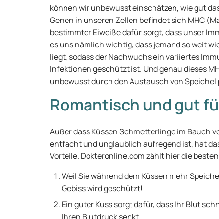
können wir unbewusst einschätzen, wie gut das
Genen in unseren Zellen befindet sich MHC (Ma
bestimmter Eiweiße dafür sorgt, dass unser Imm
es uns nämlich wichtig, dass jemand so weit w
liegt, sodass der Nachwuchs ein variiertes Im
Infektionen geschützt ist. Und genau dieses 
unbewusst durch den Austausch von Speichel 
Romantisch und gut fü
Außer dass Küssen Schmetterlinge im Bauch ve
entfacht und unglaublich aufregend ist, hat d
Vorteile. Dokteronline.com zählt hier die beste
Weil Sie während dem Küssen mehr Speichel
Gebiss wird geschützt!
Ein guter Kuss sorgt dafür, dass Ihr Blut sc
Ihren
Blutdruck senkt
.