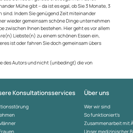
ander Mühe gibt – da ist es egal, ob Sie 3 Monate, 3
 sind. Indem Sie genügend Zeit miteinander
mmer wieder gemeinsam schöne Dinge unternehmen
iebe zwischen Ihnen bestehen. Hier geht es vor allem
hre(n) Liebste(n) zu einem schönen Essen ein,
eres ist oder fahren Sie doch gemeinsam übers
ie des Autors und nicht (unbedingt) die von
ere Konsultationsservices
Über uns
ktionsstörung
Wer wir sind
ehmen
So funktioniert's
 Männer
Zusammenarbeit mit 
 Frauen
Unser medizinischer B