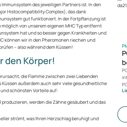
Ge
 Immunsystem des jeweiligen Partners ist. In den
M
jor Histocompatibility Complex), das dank
unsystem gut funktioniert. In der Fortpflanzung ist
ie möglich von unserem eigenen MHC Typ entfernt
munsystem hat und so besser gegen Krankheiten und
MHC können wir in den Pheromonen riechen und
P
prüfen – also während dem Küssen!
P
r den Körper!
b
PC
rursacht, die Flamme zwischen zwei Liebenden
in
as Küssen außerdem auch sehr viele gesundheitliche
PC
n und schönsten Vorteile auf:
Li
da
ni
 produzieren, werden die Zähne gesäubert und das
Ge
di
hneller strömt, was Ihren Herzschlag beruhigt und