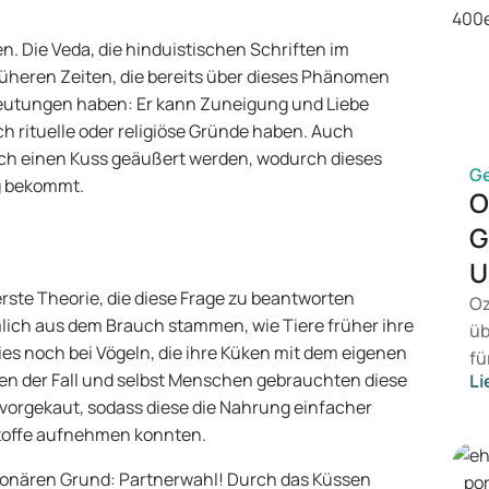
. Die Veda, die hinduistischen Schriften im
früheren Zeiten, die bereits über dieses Phänomen
deutungen haben: Er kann Zuneigung und Liebe
h rituelle oder religiöse Gründe haben. Auch
ch einen Kuss geäußert werden, wodurch dieses
G
g bekommt.
O
G
U
erste Theorie, die diese Frage zu beantworten
Oz
mlich aus dem Brauch stammen, wie Tiere früher ihre
üb
es noch bei Vögeln, die ihre Küken mit dem eigenen
fü
ren der Fall und selbst Menschen gebrauchten diese
Li
ei
n vorgekaut, sodass diese die Nahrung einfacher
ko
Stoffe aufnehmen konnten.
in
en
ionären Grund: Partnerwahl! Durch das Küssen