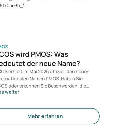
sundheit, Ihres BMI und Ihres
edikamentengebrauchs.
MOS
COS wird PMOS: Was
edeutet der neue Name?
OS erhielt im Mai 2026 offiziell den neuen
ternationalen Namen PMOS. Haben Sie
OS oder erkennen Sie Beschwerden, die
es weiter
zu passen? Medizinisch ändert sich vorerst
chts. Der neue Begriff legt jedoch mehr
wicht auf Hormone, den Stoffwechsel und
e Funktion der Eierstöcke.
Mehr erfahren