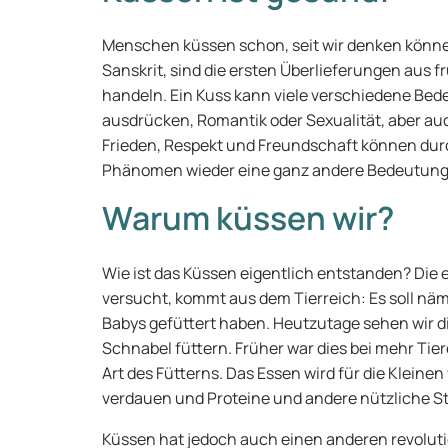
Menschen küssen schon, seit wir denken können
Sanskrit, sind die ersten Überlieferungen aus 
handeln. Ein Kuss kann viele verschiedene Be
ausdrücken, Romantik oder Sexualität, aber auc
Frieden, Respekt und Freundschaft können dur
Phänomen wieder eine ganz andere Bedeutun
Warum küssen wir?
Wie ist das Küssen eigentlich entstanden? Die 
versucht, kommt aus dem Tierreich: Es soll nä
Babys gefüttert haben. Heutzutage sehen wir di
Schnabel füttern. Früher war dies bei mehr Tie
Art des Fütterns. Das Essen wird für die Kleine
verdauen und Proteine und andere nützliche 
Küssen hat jedoch auch einen anderen revolut