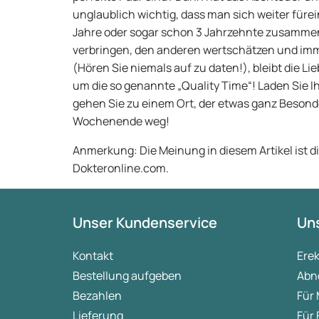
unglaublich wichtig, dass man sich weiter fürein
Jahre oder sogar schon 3 Jahrzehnte zusammen
verbringen, den anderen wertschätzen und i
(Hören Sie niemals auf zu daten!), bleibt die L
um die so genannte „Quality Time“! Laden Sie I
gehen Sie zu einem Ort, der etwas ganz Besond
Wochenende weg!
Anmerkung: Die Meinung in diesem Artikel ist d
Dokteronline.com.
Unser Kundenservice
Uns
Kontakt
Ere
Bestellung aufgeben
Abn
Bezahlen
Für
Lieferung
Für