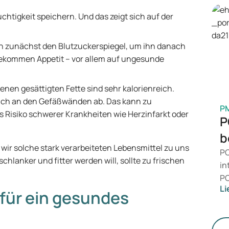
in
en
chtigkeit speichern. Und das zeigt sich auf der
Ge
M
n zunächst den Blutzuckerspiegel, um ihn danach
ekommen Appetit – vor allem auf ungesunde
enen gesättigten Fette sind sehr kalorienreich.
uch an den Gefäßwänden ab. Das kann zu
P
s Risiko schwerer Krankheiten wie Herzinfarkt oder
P
b
r solche stark verarbeiteten Lebensmittel zu uns
PC
hlanker und fitter werden will, sollte zu frischen
in
PC
Li
da
 für ein gesundes
ni
Ge