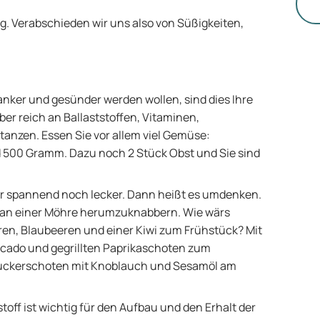
di
g. Verabschieden wir uns also von Süßigkeiten,
anker und gesünder werden wollen, sind dies Ihre
ber reich an Ballaststoffen, Vitaminen,
anzen. Essen Sie vor allem viel Gemüse:
 500 Gramm. Dazu noch 2 Stück Obst und Sie sind
er spannend noch lecker. Dann heißt es umdenken.
g an einer Möhre herumzuknabbern. Wie wärs
en, Blaubeeren und einer Kiwi zum Frühstück? Mit
vocado und gegrillten Paprikaschoten zum
Zuckerschoten mit Knoblauch und Sesamöl am
stoff ist wichtig für den Aufbau und den Erhalt der