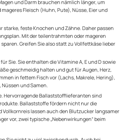
 Magen und Darm brauchen nämlich länger, um
 mageres Fleisch (Huhn, Pute), Nüsse, Eier und
für starke, feste Knochen und Zähne. Daher passen
ungsplan. Mit der teilentrahmten oder mageren
sparen. Greifen Sie also statt zu Vollfettkäse lieber
 für Sie. Sie enthalten die Vitamine A, E und D sowie
efäße geschmeidig halten und gut für Augen, Herz,
mmen in fettem Fisch vor (Lachs, Makrele, Hering),
o, Nüssen und Samen.
fe. Hervorragende Ballaststofflieferanten sind
dukte. Ballaststoffe fördern nicht nur die
d Vollkornreis lassen auch den Blutzucker langsamer
ger vor, zwei typische „Nebenwirkungen“ beim
 Sie nicht zu viel zwischendurch. Auch bei