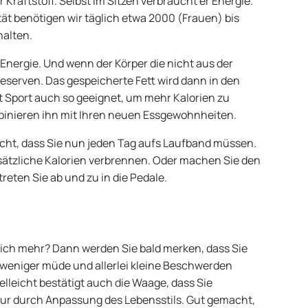
 Kraftstoff. Selbst im Sitzen verbraucht er Energie.
tät benötigen wir täglich etwa 2000 (Frauen) bis
halten.
 Energie. Und wenn der Körper die nicht aus der
eserven. Das gespeicherte Fett wird dann in den
t Sport auch so geeignet, um mehr Kalorien zu
binieren ihn mit Ihren neuen Essgewohnheiten.
cht, dass Sie nun jeden Tag aufs Laufband müssen.
ätzliche Kalorien verbrennen. Oder machen Sie den
reten Sie ab und zu in die Pedale.
ich mehr? Dann werden Sie bald merken, dass Sie
d weniger müde und allerlei kleine Beschwerden
elleicht bestätigt auch die Waage, dass Sie
ur durch Anpassung des Lebensstils. Gut gemacht,