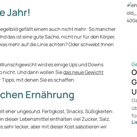
e Jahr!
Spiegelbild gefällt einem auch nicht mehr: So mancher
nd das ist eine gute Sache, nicht nur für den Körper,
twas mehr auf die Linie achten? Oder schwebt Ihnen
G
m Wunschgewicht wird es einige Ups und Downs
O
o nicht. Und dann wollen Sie
das neue Gewicht
 Tipps, mit denen Sie es schaffen.
G
U
lschen Ernährung
Oz
üb
elt eher ungesund. Fertigkost, Snacks, Süßigkeiten:
fü
 dieser Lebensmittel enthalten viel Zucker, Salz,
Li
ei
s sehr lecker, aber mit dieser Kost sabotieren wir
ko