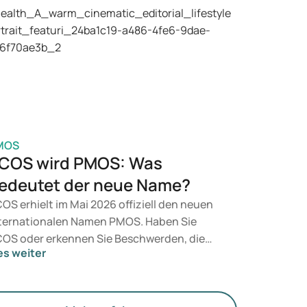
 Betracht. Welche Behandlung geeignet ist,
tscheidet ein Arzt auf Basis Ihrer
sundheit, Ihres BMI und Ihres
edikamentengebrauchs.
MOS
COS wird PMOS: Was
edeutet der neue Name?
OS erhielt im Mai 2026 offiziell den neuen
ternationalen Namen PMOS. Haben Sie
OS oder erkennen Sie Beschwerden, die
es weiter
zu passen? Medizinisch ändert sich vorerst
chts. Der neue Begriff legt jedoch mehr
wicht auf Hormone, den Stoffwechsel und