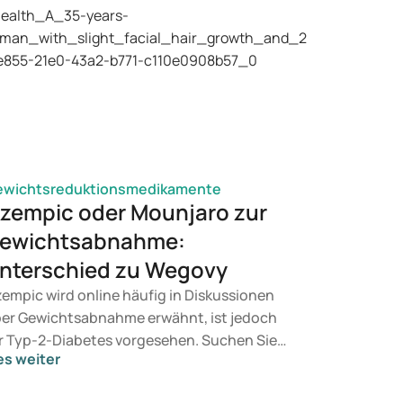
ewichtsreduktionsmedikamente
zempic oder Mounjaro zur
ewichtsabnahme:
nterschied zu Wegovy
empic wird online häufig in Diskussionen
er Gewichtsabnahme erwähnt, ist jedoch
r Typ-2-Diabetes vorgesehen. Suchen Sie
es weiter
ne Behandlung zur Gewichtskontrolle,
mmen eher Mittel wie Mounjaro und Wegovy