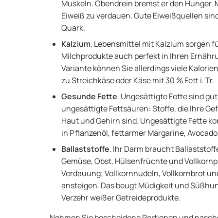
Muskeln. Obendrein bremst er den Hunger.
Eiweiß zu verdauen. Gute Eiweißquellen sind
Quark.
Kalzium
. Lebensmittel mit Kalzium sorgen 
Milchprodukte auch perfekt in Ihren Ernähr
Variante können Sie allerdings viele Kalorien 
zu Streichkäse oder Käse mit 30 % Fett i. Tr.
Gesunde Fette
. Ungesättigte Fette sind gut
ungesättigte Fettsäuren: Stoffe, die Ihre G
Haut und Gehirn sind. Ungesättigte Fette ko
in Pflanzenöl, fettarmer Margarine, Avocad
Ballaststoffe
. Ihr Darm braucht Ballaststof
Gemüse, Obst, Hülsenfrüchte und Vollkornpro
Verdauung; Vollkornnudeln, Vollkornbrot un
ansteigen. Das beugt Müdigkeit und Süßhun
Verzehr weißer Getreideprodukte.
Nehmen Sie bescheidene Portionen und naschen