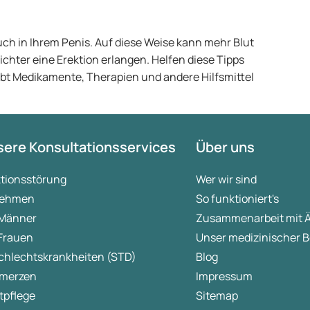
ch in Ihrem Penis. Auf diese Weise kann mehr Blut
chter eine Erektion erlangen. Helfen diese Tipps
gibt Medikamente, Therapien und andere Hilfsmittel
ere Konsultationsservices
Über uns
ktionsstörung
Wer wir sind
ehmen
So funktioniert's
 Männer
Zusammenarbeit mit 
 Frauen
Unser medizinischer B
chlechtskrankheiten (STD)
Blog
merzen
Impressum
tpflege
Sitemap