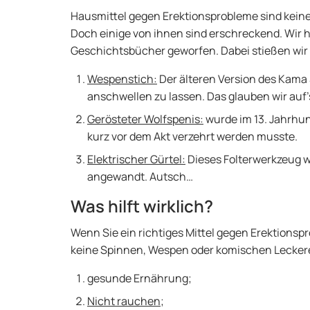
Hausmittel gegen Erektionsprobleme sind keine N
Doch einige von ihnen sind erschreckend. Wir ha
Geschichtsbücher geworfen. Dabei stießen wir 
Wespenstich
:
Der älteren Version des Kama 
anschwellen zu lassen. Das glauben wir auf’
Gerösteter Wolfspenis:
wurde im 13. Jahrhun
kurz vor dem Akt verzehrt werden musste.
Elektrischer Gürtel:
Dieses Folterwerkzeug 
angewandt. Autsch…
Was hilft wirklich?
Wenn Sie ein richtiges Mittel gegen Erektions
keine Spinnen, Wespen oder komischen Leckereie
gesunde Ernährung;
Nicht rauchen
;