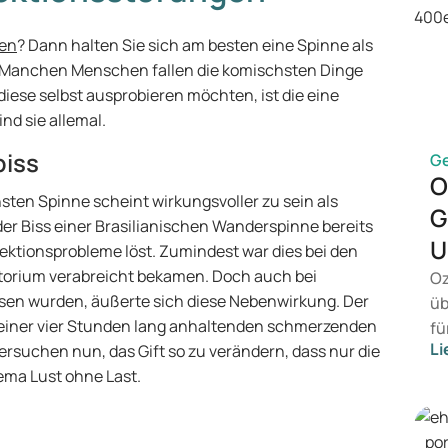
gen
? Dann halten Sie sich am besten eine Spinne als
s. Manchen Menschen fallen die komischsten Dinge
diese selbst ausprobieren möchten, ist die eine
nd sie allemal.
biss
G
O
hsten Spinne scheint wirkungsvoller zu sein als
G
er Biss einer Brasilianischen Wanderspinne bereits
U
ektionsprobleme löst. Zumindest war dies bei den
ratorium verabreicht bekamen. Doch auch bei
Oz
sen wurden, äußerte sich diese Nebenwirkung. Der
üb
h einer vier Stunden lang anhaltenden schmerzenden
fü
Li
ersuchen nun, das Gift so zu verändern, dass nur die
ei
hema Lust ohne Last.
ko
in
en