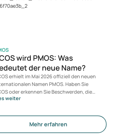
sundheit, Ihres BMI und Ihres
edikamentengebrauchs.
MOS
COS wird PMOS: Was
edeutet der neue Name?
OS erhielt im Mai 2026 offiziell den neuen
ternationalen Namen PMOS. Haben Sie
OS oder erkennen Sie Beschwerden, die
es weiter
zu passen? Medizinisch ändert sich vorerst
chts. Der neue Begriff legt jedoch mehr
wicht auf Hormone, den Stoffwechsel und
e Funktion der Eierstöcke.
Mehr erfahren