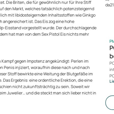
Ge
. Die Briten, die für gewöhnlich nur für Ihre Stiff
M
auf den Markt, welches tatsächlich potenzsteigernd
chlich mit libidosteigernden Inhaltsstoffen wie Ginkgo
h angereichert ist. Das Eis zog eine hohe
Up-Eisstand vorgestellt wurde. Der durchschlagende
itdem hat man von dem Sex Pistol Eis nichts mehr
P
P
b
m Kampf gegen Impotenz angekündigt: Perlen im
PC
en Penis injiziert, woraufhin diese nach und nach
in
eser Stoff bewirkte eine Weitung der Blutgefäße im
PC
 Das Ergebnis: eine ordentliche Erektion, die eine
Li
da
chien nicht zukunftsträchtig zu sein. Soweit wir
ni
eim Juwelier… und die steckt man sich lieber nicht in
Ge
di