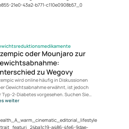
ewichtsreduktionsmedikamente
zempic oder Mounjaro zur
ewichtsabnahme:
nterschied zu Wegovy
empic wird online häufig in Diskussionen
er Gewichtsabnahme erwähnt, ist jedoch
r Typ-2-Diabetes vorgesehen. Suchen Sie
es weiter
ne Behandlung zur Gewichtskontrolle,
mmen eher Mittel wie Mounjaro und Wegovy
 Betracht. Welche Behandlung geeignet ist,
tscheidet ein Arzt auf Basis Ihrer