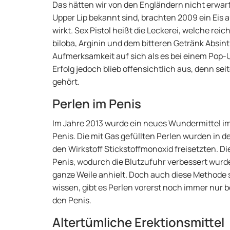
Das hätten wir von den Engländern nicht erwartet
Upper Lip bekannt sind, brachten 2009 ein Eis 
wirkt. Sex Pistol heißt die Leckerei, welche rei
biloba, Arginin und dem bitteren Getränk Absint
Aufmerksamkeit auf sich als es bei einem Pop-
Erfolg jedoch blieb offensichtlich aus, denn se
gehört.
Perlen im Penis
Im Jahre 2013 wurde ein neues Wundermittel i
Penis. Die mit Gas gefüllten Perlen wurden in d
den Wirkstoff Stickstoffmonoxid freisetzten. Di
Penis, wodurch die Blutzufuhr verbessert wurde.
ganze Weile anhielt. Doch auch diese Methode s
wissen, gibt es Perlen vorerst noch immer nur b
den Penis.
Altertümliche Erektionsmittel