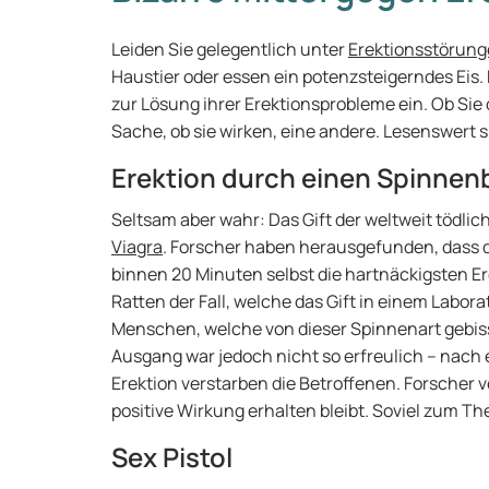
Leiden Sie gelegentlich unter
Erektionsstörun
Haustier oder essen ein potenzsteigerndes Ei
zur Lösung ihrer Erektionsprobleme ein. Ob Sie 
Sache, ob sie wirken, eine andere. Lesenswert si
Erektion durch einen Spinnen
Seltsam aber wahr: Das Gift der weltweit tödlic
Viagra
. Forscher haben herausgefunden, dass d
binnen 20 Minuten selbst die hartnäckigsten Er
Ratten der Fall, welche das Gift in einem Labo
Menschen, welche von dieser Spinnenart gebis
Ausgang war jedoch nicht so erfreulich – nac
Erektion verstarben die Betroffenen. Forscher v
positive Wirkung erhalten bleibt. Soviel zum T
Sex Pistol