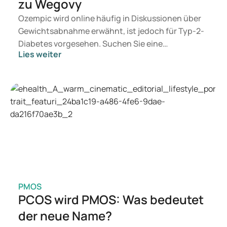
zu Wegovy
Ozempic wird online häufig in Diskussionen über
Gewichtsabnahme erwähnt, ist jedoch für Typ-2-
Diabetes vorgesehen. Suchen Sie eine
Lies weiter
Behandlung zur Gewichtskontrolle, kommen eher
Mittel wie Mounjaro und Wegovy in Betracht.
Welche Behandlung geeignet ist, entscheidet ein
Arzt auf Basis Ihrer Gesundheit, Ihres BMI und
Ihres Medikamentengebrauchs.
PMOS
PCOS wird PMOS: Was bedeutet
der neue Name?