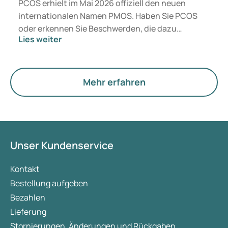
PCOS erhielt im Mai 2026 offiziell den neuen
internationalen Namen PMOS. Haben Sie PCOS
oder erkennen Sie Beschwerden, die dazu
Lies weiter
passen? Medizinisch ändert sich vorerst nichts.
Der neue Begriff legt jedoch mehr Gewicht auf
Hormone, den Stoffwechsel und die Funktion der
Eierstöcke.
Mehr erfahren
Unser Kundenservice
Kontakt
Bestellung aufgeben
Bezahlen
Lieferung
Stornierungen, Änderungen und Rückgaben