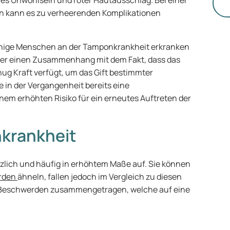
nes Unwohlsein und roter Hautausschlag. Bei einer
di
 kann es zu verheerenden Komplikationen
einige Menschen an der Tamponkrankheit erkranken
ier einen Zusammenhang mit dem Fakt, dass das
g Kraft verfügt, um das Gift bestimmter
e in der Vergangenheit bereits eine
nem erhöhten Risiko für ein erneutes Auftreten der
krankheit
zlich und häufig in erhöhtem Maße auf. Sie können
rden
ähneln, fallen jedoch im Vergleich zu diesen
al Beschwerden zusammengetragen, welche auf eine