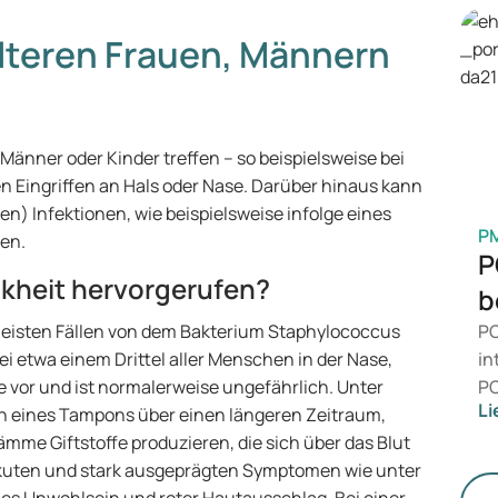
in
en
lteren Frauen, Männern
Ge
M
änner oder Kinder treffen – so beispielsweise bei
Eingriffen an Hals oder Nase. Darüber hinaus kann
 Infektionen, wie beispielsweise infolge eines
P
ten.
P
kheit hervorgerufen?
b
eisten Fällen von dem Bakterium Staphylococcus
PC
i etwa einem Drittel aller Menschen in der Nase,
in
 vor und ist normalerweise ungefährlich. Unter
PC
Li
 eines Tampons über einen längeren Zeitraum,
da
ämme Giftstoffe produzieren, die sich über das Blut
ni
 akuten und stark ausgeprägten Symptomen wie unter
Ge