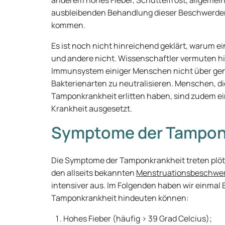
anderem hohes Fieber, Schüttelfrost, allgemei
ausbleibenden Behandlung dieser Beschwerden
kommen.
Es ist noch nicht hinreichend geklärt, warum 
und andere nicht. Wissenschaftler vermuten h
Immunsystem einiger Menschen nicht über genu
Bakterienarten zu neutralisieren. Menschen, di
Tamponkrankheit erlitten haben, sind zudem ei
Krankheit ausgesetzt.
Symptome der Tampon
Die Symptome der Tamponkrankheit treten plöt
den allseits bekannten
Menstruationsbeschwe
intensiver aus. Im Folgenden haben wir einm
Tamponkrankheit hindeuten können:
Hohes Fieber (häufig > 39 Grad Celcius);