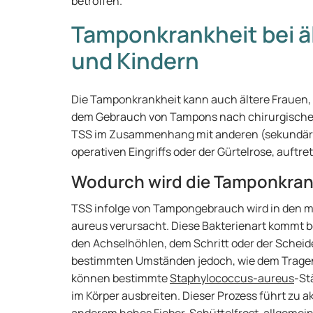
betroffen.
Tamponkrankheit bei ä
und Kindern
Die Tamponkrankheit kann auch ältere Frauen, M
dem Gebrauch von Tampons nach chirurgischen 
TSS im Zusammenhang mit anderen (sekundären)
operativen Eingriffs oder der Gürtelrose, auftre
Wodurch wird die Tamponkran
TSS infolge von Tampongebrauch wird in den m
aureus verursacht. Diese Bakterienart kommt be
den Achselhöhlen, dem Schritt oder der Scheide
bestimmten Umständen jedoch, wie dem Tragen
können bestimmte
Staphylococcus-aureus
-St
im Körper ausbreiten. Dieser Prozess führt zu