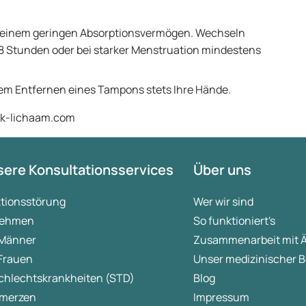
 einem geringen Absorptionsvermögen. Wechseln
s 8 Stunden oder bei starker Menstruation mindestens
em Entfernen eines Tampons stets Ihre Hände.
ijk-lichaam.com
ere Konsultationsservices
Über uns
ktionsstörung
Wer wir sind
ehmen
So funktioniert's
 Männer
Zusammenarbeit mit 
 Frauen
Unser medizinischer B
chlechtskrankheiten (STD)
Blog
merzen
Impressum