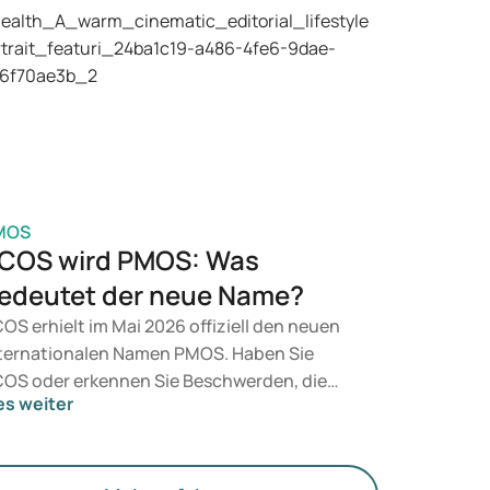
 Betracht. Welche Behandlung geeignet ist,
tscheidet ein Arzt auf Basis Ihrer
sundheit, Ihres BMI und Ihres
edikamentengebrauchs.
MOS
COS wird PMOS: Was
edeutet der neue Name?
OS erhielt im Mai 2026 offiziell den neuen
ternationalen Namen PMOS. Haben Sie
OS oder erkennen Sie Beschwerden, die
es weiter
zu passen? Medizinisch ändert sich vorerst
chts. Der neue Begriff legt jedoch mehr
wicht auf Hormone, den Stoffwechsel und