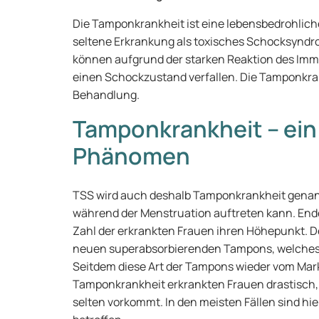
Die Tamponkrankheit ist eine lebensbedrohliche
seltene Erkrankung als toxisches Schocksyndro
können aufgrund der starken Reaktion des Immun
einen Schockzustand verfallen. Die Tamponkr
Behandlung.
Tamponkrankheit – ein
Phänomen
TSS wird auch deshalb Tamponkrankheit genan
während der Menstruation auftreten kann. Ende
Zahl der erkrankten Frauen ihren Höhepunkt. D
neuen superabsorbierenden Tampons, welches 
Seitdem diese Art der Tampons wieder vom Mar
Tamponkrankheit erkrankten Frauen drastisch,
selten vorkommt. In den meisten Fällen sind hi