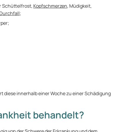
r Schüttelfrost,
Kopfschmerzen
, Müdigkeit,
Durchfall
;
rper;
rt diese innerhalb einer Woche zu einer Schädigung
ankheit behandelt?
ngig von der Schwere der Erkrankung und dem