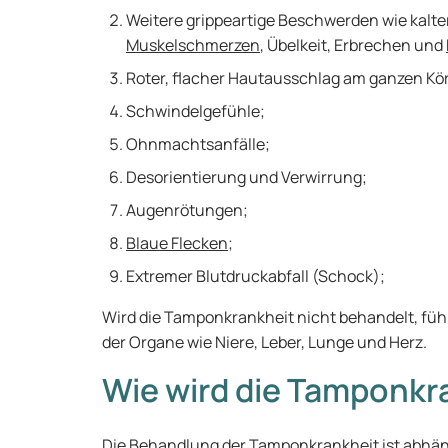
Weitere grippeartige Beschwerden wie kalte
Muskelschmerzen
, Übelkeit, Erbrechen und
Roter, flacher Hautausschlag am ganzen Kö
Schwindelgefühle;
Ohnmachtsanfälle;
Desorientierung und Verwirrung;
Augenrötungen;
Blaue Flecken
;
Extremer Blutdruckabfall (Schock);
Wird die Tamponkrankheit nicht behandelt, füh
der Organe wie Niere, Leber, Lunge und Herz.
Wie wird die Tamponkr
Die Behandlung der Tamponkrankheit ist abhä