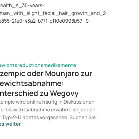
ewichtsreduktionsmedikamente
zempic oder Mounjaro zur
ewichtsabnahme:
nterschied zu Wegovy
empic wird online häufig in Diskussionen
er Gewichtsabnahme erwähnt, ist jedoch
r Typ-2-Diabetes vorgesehen. Suchen Sie
es weiter
ne Behandlung zur Gewichtskontrolle,
mmen eher Mittel wie Mounjaro und Wegovy