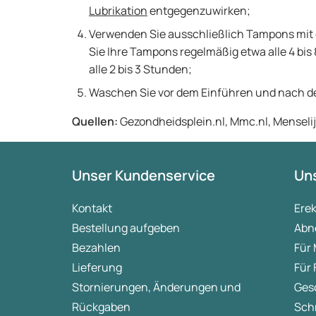
Lubrikation
entgegenzuwirken;
Verwenden Sie ausschließlich Tampons mit
Sie Ihre Tampons regelmäßig etwa alle 4 bi
alle 2 bis 3 Stunden;
Waschen Sie vor dem Einführen und nach d
Quellen:
Gezondheidsplein.nl, Mmc.nl, Mensel
Unser Kundenservice
Uns
Kontakt
Ere
Bestellung aufgeben
Abn
Bezahlen
Für
Lieferung
Für
Stornierungen, Änderungen und
Ges
Rückgaben
Sch