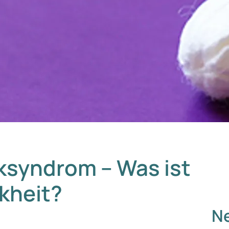
ksyndrom – Was ist
kheit?
Ne