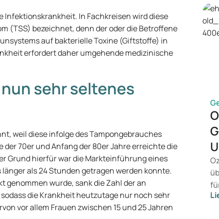
 Infektionskrankheit. In Fachkreisen wird diese
m (TSS) bezeichnet, denn der oder die Betroffene
systems auf bakterielle Toxine (Giftstoffe) in
ankheit erfordert daher umgehende medizinische
 nun sehr seltenes
G
O
G
nt, weil diese infolge des Tampongebrauches
U
 der 70er und Anfang der 80er Jahre erreichte die
er Grund hierfür war die Markteinführung eines
Oz
länger als 24 Stunden getragen werden konnte.
üb
kt genommen wurde, sank die Zahl der an
fü
 sodass die Krankheit heutzutage nur noch sehr
Li
ei
ervon vor allem Frauen zwischen 15 und 25 Jahren
ko