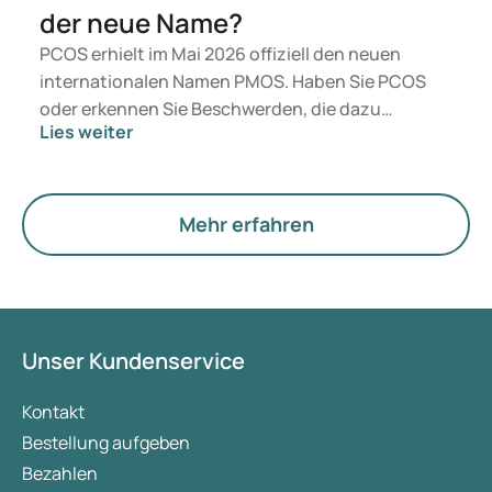
der neue Name?
PCOS erhielt im Mai 2026 offiziell den neuen
internationalen Namen PMOS. Haben Sie PCOS
oder erkennen Sie Beschwerden, die dazu
Lies weiter
passen? Medizinisch ändert sich vorerst nichts.
Der neue Begriff legt jedoch mehr Gewicht auf
Hormone, den Stoffwechsel und die Funktion der
Eierstöcke.
Mehr erfahren
Unser Kundenservice
Kontakt
Bestellung aufgeben
Bezahlen