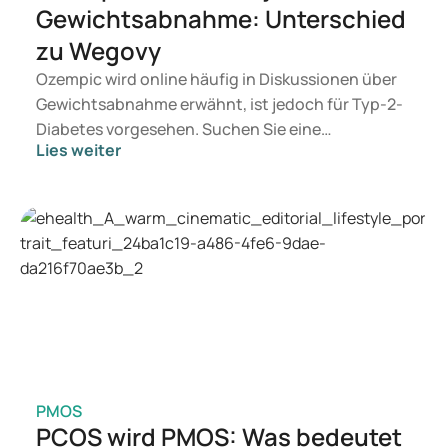
Gewichtsabnahme: Unterschied
zu Wegovy
Ozempic wird online häufig in Diskussionen über
Gewichtsabnahme erwähnt, ist jedoch für Typ-2-
Diabetes vorgesehen. Suchen Sie eine
Lies weiter
Behandlung zur Gewichtskontrolle, kommen eher
Mittel wie Mounjaro und Wegovy in Betracht.
Welche Behandlung geeignet ist, entscheidet ein
Arzt auf Basis Ihrer Gesundheit, Ihres BMI und
Ihres Medikamentengebrauchs.
PMOS
PCOS wird PMOS: Was bedeutet