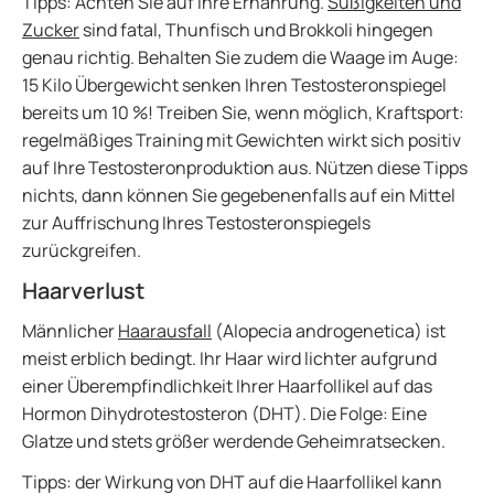
Tipps: Achten Sie auf Ihre Ernährung.
Süßigkeiten und
Zucker
sind fatal, Thunfisch und Brokkoli hingegen
genau richtig. Behalten Sie zudem die Waage im Auge:
15 Kilo Übergewicht senken Ihren Testosteronspiegel
bereits um 10 %! Treiben Sie, wenn möglich, Kraftsport:
regelmäßiges Training mit Gewichten wirkt sich positiv
auf Ihre Testosteronproduktion aus. Nützen diese Tipps
nichts, dann können Sie gegebenenfalls auf ein Mittel
zur Auffrischung Ihres Testosteronspiegels
zurückgreifen.
Haarverlust
Männlicher
Haarausfall
(Alopecia androgenetica) ist
meist erblich bedingt. Ihr Haar wird lichter aufgrund
einer Überempfindlichkeit Ihrer Haarfollikel auf das
Hormon Dihydrotestosteron (DHT). Die Folge: Eine
Glatze und stets größer werdende Geheimratsecken.
Tipps: der Wirkung von DHT auf die Haarfollikel kann