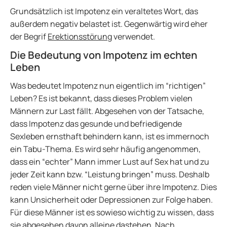
Grundsätzlich ist Impotenz ein veraltetes Wort, das
außerdem negativ belastet ist. Gegenwärtig wird eher
der Begrif
Erektionsstörung
verwendet.
Die Bedeutung von Impotenz im echten
Leben
Was bedeutet Impotenz nun eigentlich im “richtigen”
Leben? Es ist bekannt, dass dieses Problem vielen
Männern zur Last fällt. Abgesehen von der Tatsache,
dass Impotenz das gesunde und befriedigende
Sexleben ernsthaft behindern kann, ist es immernoch
ein Tabu-Thema. Es wird sehr häufig angenommen,
dass ein “echter” Mann immer Lust auf Sex hat und zu
jeder Zeit kann bzw. “Leistung bringen” muss. Deshalb
reden viele Männer nicht gerne über ihre Impotenz. Dies
kann Unsicherheit oder Depressionen zur Folge haben.
Für diese Männer ist es sowieso wichtig zu wissen, dass
sie abgesehen davon alleine dastehen. Nach