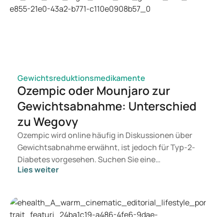
Gewichtsreduktionsmedikamente
Ozempic oder Mounjaro zur
Gewichtsabnahme: Unterschied
zu Wegovy
Ozempic wird online häufig in Diskussionen über
Gewichtsabnahme erwähnt, ist jedoch für Typ-2-
Diabetes vorgesehen. Suchen Sie eine
Lies weiter
Behandlung zur Gewichtskontrolle, kommen eher
Mittel wie Mounjaro und Wegovy in Betracht.
Welche Behandlung geeignet ist, entscheidet ein
Arzt auf Basis Ihrer Gesundheit, Ihres BMI und