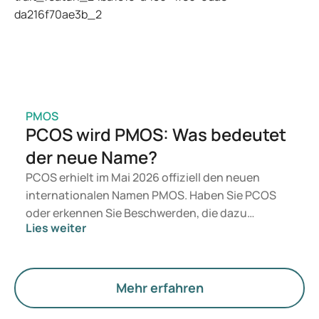
Ihres Medikamentengebrauchs.
PMOS
PCOS wird PMOS: Was bedeutet
der neue Name?
PCOS erhielt im Mai 2026 offiziell den neuen
internationalen Namen PMOS. Haben Sie PCOS
oder erkennen Sie Beschwerden, die dazu
Lies weiter
passen? Medizinisch ändert sich vorerst nichts.
Der neue Begriff legt jedoch mehr Gewicht auf
Hormone, den Stoffwechsel und die Funktion der
Eierstöcke.
Mehr erfahren