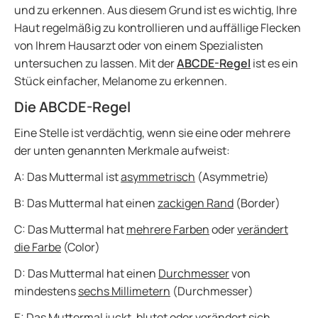
und zu erkennen. Aus diesem Grund ist es wichtig, Ihre
Haut regelmäßig zu kontrollieren und auffällige Flecken
von Ihrem Hausarzt oder von einem Spezialisten
untersuchen zu lassen. Mit der
ABCDE-Regel
ist es ein
Stück einfacher, Melanome zu erkennen.
Die ABCDE-Regel
Eine Stelle ist verdächtig, wenn sie eine oder mehrere
der unten genannten Merkmale aufweist:
A: Das Muttermal ist
asymmetrisch
(Asymmetrie)
B: Das Muttermal hat einen
zackigen Rand
(Border)
C: Das Muttermal hat
mehrere Farben
oder
verändert
die Farbe
(Color)
D: Das Muttermal hat einen
Durchmesser
von
mindestens
sechs Millimetern
(Durchmesser)
E: Das Muttermal
juckt
,
blutet
oder
verändert sich