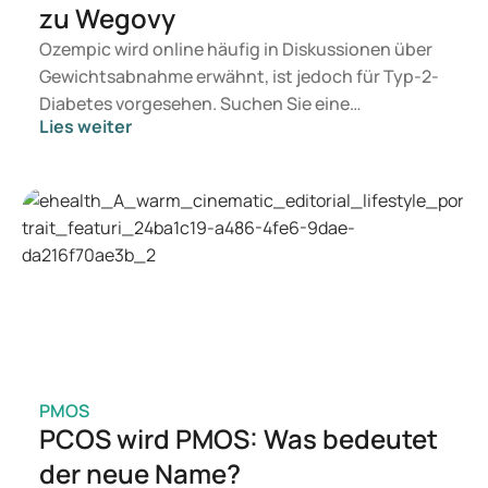
zu Wegovy
Ozempic wird online häufig in Diskussionen über
Gewichtsabnahme erwähnt, ist jedoch für Typ-2-
Diabetes vorgesehen. Suchen Sie eine
Lies weiter
Behandlung zur Gewichtskontrolle, kommen eher
Mittel wie Mounjaro und Wegovy in Betracht.
Welche Behandlung geeignet ist, entscheidet ein
Arzt auf Basis Ihrer Gesundheit, Ihres BMI und
Ihres Medikamentengebrauchs.
PMOS
PCOS wird PMOS: Was bedeutet
der neue Name?