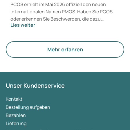
PCOS erhielt im Mai 2026 offiziell den neuen
internationalen Namen PMOS. Haben Sie PCOS
oder erkennen Sie Beschwerden, die dazu
Lies weiter
passen? Medizinisch ändert sich vorerst nichts.
Der neue Begriff legt jedoch mehr Gewicht auf
Hormone, den Stoffwechsel und die Funktion der
Eierstöcke.
Mehr erfahren
Unser Kundenservice
Kontakt
Bestellung aufgeben
Bezahlen
Lieferung