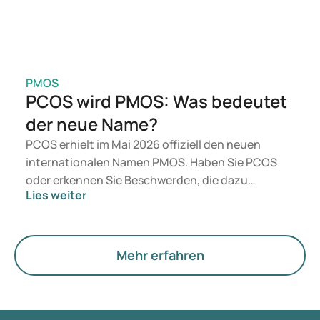
PMOS
PCOS wird PMOS: Was bedeutet
der neue Name?
PCOS erhielt im Mai 2026 offiziell den neuen
internationalen Namen PMOS. Haben Sie PCOS
oder erkennen Sie Beschwerden, die dazu
Lies weiter
passen? Medizinisch ändert sich vorerst nichts.
Der neue Begriff legt jedoch mehr Gewicht auf
Hormone, den Stoffwechsel und die Funktion der
Eierstöcke.
Mehr erfahren