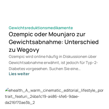
Gewichtsreduktionsmedikamente
Ozempic oder Mounjaro zur
Gewichtsabnahme: Unterschied
zu Wegovy
Ozempic wird online häufig in Diskussionen über
Gewichtsabnahme erwähnt, ist jedoch für Typ-2-
Diabetes vorgesehen. Suchen Sie eine
Lies weiter
Behandlung zur Gewichtskontrolle, kommen eher
Mittel wie Mounjaro und Wegovy in Betracht.
Welche Behandlung geeignet ist, entscheidet ein
Arzt auf Basis Ihrer Gesundheit, Ihres BMI und
Ihres Medikamentengebrauchs.