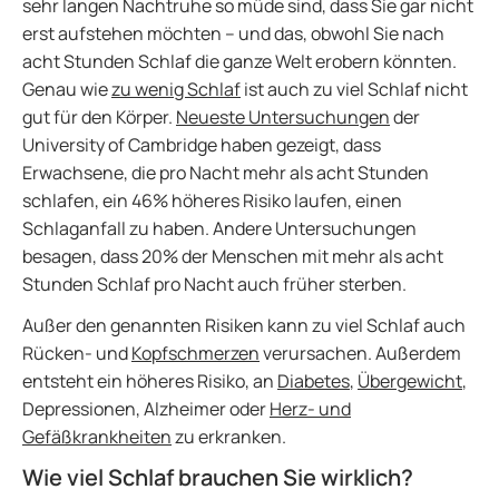
sehr langen Nachtruhe so müde sind, dass Sie gar nicht
erst aufstehen möchten – und das, obwohl Sie nach
acht Stunden Schlaf die ganze Welt erobern könnten.
Genau wie
zu wenig Schlaf
ist auch zu viel Schlaf nicht
gut für den Körper.
Neueste Untersuchungen
der
University of Cambridge haben gezeigt, dass
Erwachsene, die pro Nacht mehr als acht Stunden
schlafen, ein 46% höheres Risiko laufen, einen
Schlaganfall zu haben. Andere Untersuchungen
besagen, dass 20% der Menschen mit mehr als acht
Stunden Schlaf pro Nacht auch früher sterben.
Außer den genannten Risiken kann zu viel Schlaf auch
Rücken- und
Kopfschmerzen
verursachen. Außerdem
entsteht ein höheres Risiko, an
Diabetes
,
Übergewicht
,
Depressionen, Alzheimer oder
Herz- und
Gefäßkrankheiten
zu erkranken.
Wie viel Schlaf brauchen Sie wirklich?