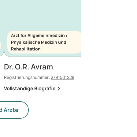
Arzt für Allgemeinmedizin /
Physikalische Medizin und
Arzt für Allgemeinme
Rehabilitation
Notfallmedizin
Dr. O.R. Avram
Dr. E. Maescu
Registrierungsnummer:
2791501228
Registrierungsnummer:
8
Vollständige Biografie
Vollständige Biografi
d Ärzte