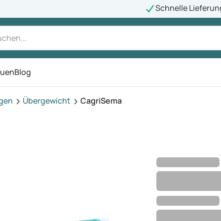
Schnelle Lieferun
auen
Blog
ü
agen
Übergewicht
CagriSema