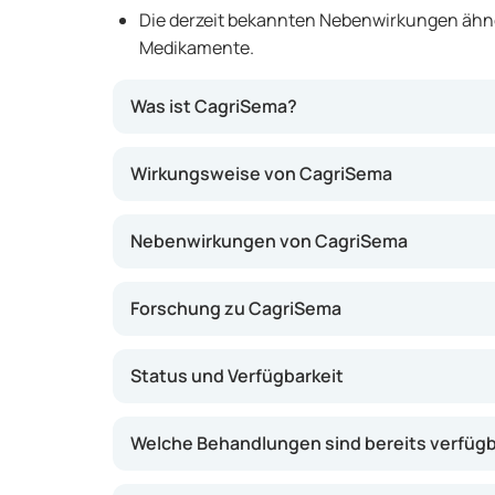
Die derzeit bekannten Nebenwirkungen ähn
Medikamente.
Was ist CagriSema?
CagriSema ist ein neues Medikament zur Be
Wirkungsweise von CagriSema
Adipositas, das aus zwei Wirkstoffen besteht:
Behandlung wird als wöchentliche subkutane 
Nebenwirkungen von CagriSema
Medikament könnten Patientinnen und Patie
Appetit verspüren, weniger Nahrung zu sic
verlieren. In Studien mit Typ-2-Diabetes wir
Forschung zu CagriSema
Blutzuckerspiegel untersucht. Das Medikamen
der klinischen Forschungsphase und ist in d
Status und Verfügbarkeit
zugelassen oder verfügbar. Sobald sich dies ä
Welche Behandlungen sind bereits verfüg