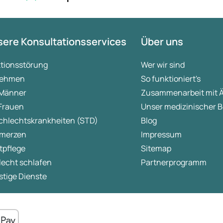
ere Konsultationsservices
Über uns
ktionsstörung
Wer wir sind
ehmen
So funktioniert's
 Männer
Zusammenarbeit mit 
 Frauen
Unser medizinischer B
chlechtskrankheiten (STD)
Blog
merzen
Impressum
tpflege
Sitemap
lecht schlafen
Partnerprogramm
tige Dienste