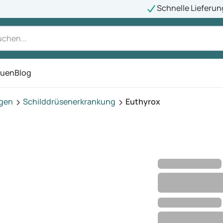
Schnelle Lieferun
auen
Blog
ü
agen
Schilddrüsenerkrankung
Euthyrox