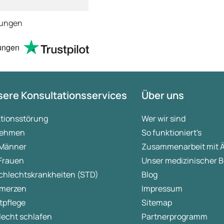
tungen
ungen
ere Konsultationsservices
Über uns
ktionsstörung
Wer wir sind
ehmen
So funktioniert's
 Männer
Zusammenarbeit mit 
 Frauen
Unser medizinischer B
chlechtskrankheiten (STD)
Blog
merzen
Impressum
tpflege
Sitemap
lecht schlafen
Partnerprogramm