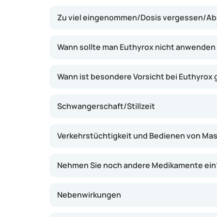
Beschwerden wie Müdigkeit, Frieren und G
Zu viel eingenommen/Dosis vergessen/Ab
abnehmen. Das Medikament wirkt meist inne
jedoch gelegentlich länger dauern, bis eine B
Dosierung wird häufig individuell angepasst.
Wann sollte man Euthyrox nicht anwenden
Wann ist besondere Vorsicht bei Euthyrox
Schwangerschaft/Stillzeit
Verkehrstüchtigkeit und Bedienen von Ma
Nehmen Sie noch andere Medikamente ein
Nebenwirkungen