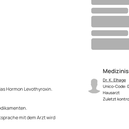
Medizinis
Dr. K. Elhage
Unico-Code: 
das Hormon Levothyroxin.
Hausarzt
Zuletzt kontro
edikamenten.
sprache mit dem Arzt wird