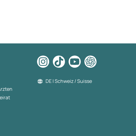
Gefühl gehabt, habe keine
Hunger ab zweite Woche Ich
habe mich entschieden nicht
mehr neue Injektion zu
bestellen und weiterhin
machen Sport und Ernährung
Danke für diese Erfahrung Lg
DE | Schweiz / Suisse
Ärzten
eirat