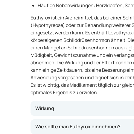
Häufige Nebenwirkungen: Herzklopfen, Schw
Euthyrox ist ein Arzneimittel, das bei einer Sc
(Hypothyreose) oder zur Behandlung weiterer
eingesetzt werden kann. Es enthält Levothyroxi
körpereigenen Schilddrüsenhormon ähnelt. Die
einen Mangel an Schilddrüsenhormon auszugl
Müdigkeit, Gewichtszunahme und ein verlangs
abnehmen. Die Wirkung und der Effekt können in
kann einige Zeit dauern, bis eine Besserung eintr
Anwendung vorgesehen und eignet sich in der Re
Es ist wichtig, das Medikament täglich zur gle
optimales Ergebnis zu erzielen.
Wirkung
Euthyrox gleicht einen Mangel an Schilddrü
Wie sollte man Euthyrox einnehmen?
Stoffwechsel wieder normal funktionieren k