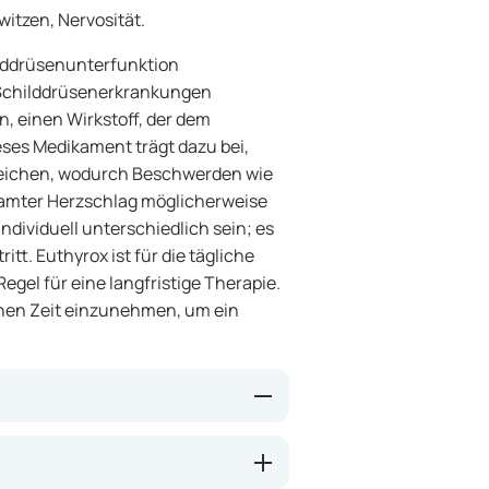
itzen, Nervosität.
hilddrüsenunterfunktion
 Schilddrüsenerkrankungen
n, einen Wirkstoff, der dem
ses Medikament trägt dazu bei,
eichen, wodurch Beschwerden wie
amter Herzschlag möglicherweise
dividuell unterschiedlich sein; es
itt. Euthyrox ist für die tägliche
gel für eine langfristige Therapie.
ichen Zeit einzunehmen, um ein
senhormon aus, sodass der
ann. Dadurch können