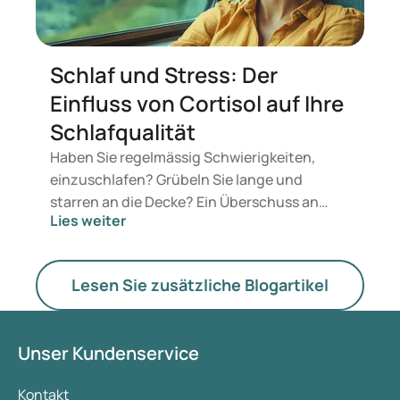
Schlaf und Stress: Der
Einfluss von Cortisol auf Ihre
Schlafqualität
Haben Sie regelmässig Schwierigkeiten,
einzuschlafen? Grübeln Sie lange und
starren an die Decke? Ein Überschuss an
Lies weiter
Cortisol könnte dazu beitragen. Es
beeinflusst unseren Schlaf-Wach-Rhythmus
(zirkadianer Rhythmus). Cortisol wirkt sich
Lesen Sie zusätzliche Blogartikel
sowohl auf die Schlafdauer als auch auf die
Schlafqualität aus. Eine Störung kann zu
kürzeren Nächten und weniger erholsamem
Unser Kundenservice
Schlaf führen. Oft wird dieses Hormon mit
Stress in Verbindung gebracht, aber es hat
Kontakt