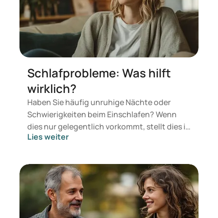
Schlafprobleme: Was hilft
wirklich?
Haben Sie häufig unruhige Nächte oder
Schwierigkeiten beim Einschlafen? Wenn
dies nur gelegentlich vorkommt, stellt dies in
Lies weiter
der Regel kein Problem dar – der Körper kann
sich selbst regenerieren. Kritisch wird es
jedoch, wenn sich ein chronisches Muster
entwickelt, das zu ernsthaften
Schlafproblemen führt. Dies kann die
normale Tagesfunktion beeinträchtigen und
Beschwerden wie Konzentrationsprobleme