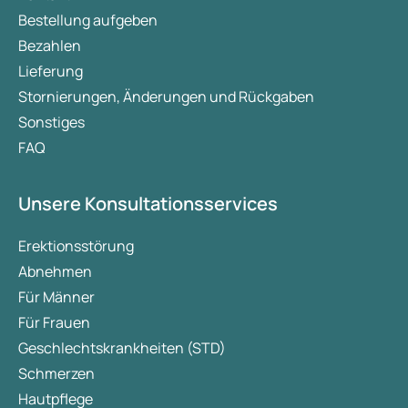
noch weitere Funktionen. In diesem Artikel
Bestellung aufgeben
gehen wir kurz darauf ein, was Cortisol ist,
Bezahlen
wie es mit Schlaf zusammenhängt und
Lieferung
geben Tipps, um das Hormon zu senken, zu
entspannen und die Schlafqualität zu
Stornierungen, Änderungen und Rückgaben
verbessern.
Sonstiges
FAQ
Unsere Konsultationsservices
Erektionsstörung
Abnehmen
Für Männer
Für Frauen
Geschlechtskrankheiten (STD)
Schmerzen
Hautpflege