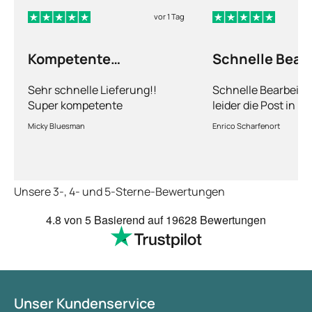
vor 1 Tag
Kompetente
Schnelle Bear
Abhandlung
nur leider die…
Sehr schnelle Lieferung!!
Schnelle Bearbeitu
Super kompetente
leider die Post in 
Abhandlung!
kriegt es nicht hin 
Micky Bluesman
Enrico Scharfenort
Medikament schnell
so fern das Paket a
deutschen Boden is
schon das es noch 
Unsere 3-, 4- und 5-Sterne-Bewertungen
dauert obwohl ihr s
arbeitet aber mit U
4.8
von 5
Basierend auf
19628 Bewertungen
richtig fix.
Unser Kundenservice