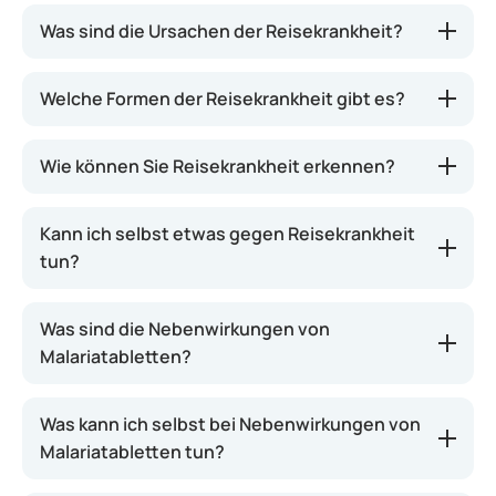
Unter Reisekrankheit oder Bewegungskrankheit
Was sind die Ursachen der Reisekrankheit?
versteht man sowohl Auto-, Luft- als auch
Seekrankheit. Alle drei Formen entstehen durch
Welche Formen der Reisekrankheit gibt es?
dasselbe Phänomen: Ein sich bewegendes
Transportmittel kann Ihr Gleichgewichtsorgan
erheblich irritieren. Die Folge sind Übelkeit und
Wie können Sie Reisekrankheit erkennen?
Erbrechen. Die gute Nachricht ist, dass die
Reisekrankheit nach Beendigung der Reise
Kann ich selbst etwas gegen Reisekrankheit
nachlässt.
tun?
Was sind die Nebenwirkungen von
Malariatabletten?
Was kann ich selbst bei Nebenwirkungen von
Malariatabletten tun?