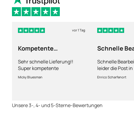
vor 1 Tag
Kompetente
Schnelle Be
Abhandlung
nur leider d
Sehr schnelle Lieferung!!
Schnelle Bearbe
Super kompetente
leider die Post i
Abhandlung!
kriegt es nicht h
Micky Bluesman
Enrico Scharfenort
Medikament schne
so fern das Pake
deutschen Boden 
schon das es no
Unsere 3-, 4- und 5-Sterne-Bewertungen
dauert obwohl ih
arbeitet aber mi
richtig fix.