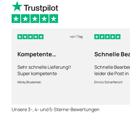
vor 1 Tag
Kompetente
Schnelle Be
Abhandlung
nur leider d
Sehr schnelle Lieferung!!
Schnelle Bearbe
Super kompetente
leider die Post i
Abhandlung!
kriegt es nicht h
Micky Bluesman
Enrico Scharfenort
Medikament schne
so fern das Pake
deutschen Boden 
schon das es no
Unsere 3-, 4- und 5-Sterne-Bewertungen
dauert obwohl ih
arbeitet aber mi
richtig fix.