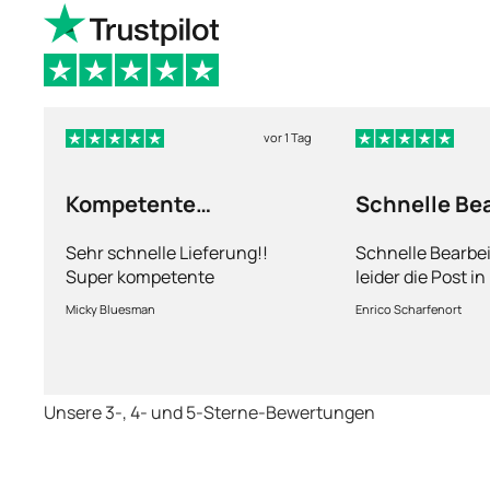
vor 1 Tag
Kompetente
Schnelle Be
Abhandlung
nur leider d
Sehr schnelle Lieferung!!
Schnelle Bearbe
Super kompetente
leider die Post i
Abhandlung!
kriegt es nicht h
Micky Bluesman
Enrico Scharfenort
Medikament schne
so fern das Pake
deutschen Boden 
schon das es no
Unsere 3-, 4- und 5-Sterne-Bewertungen
dauert obwohl ih
arbeitet aber mi
richtig fix.