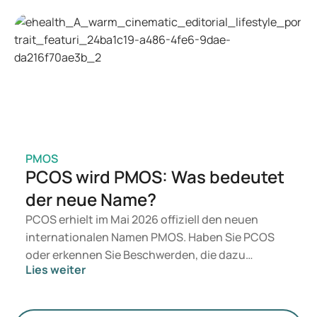
Wegovy infrage. Welche Behandlung für Sie
geeignet ist, entscheidet ein Arzt auf Basis Ihrer
gesundheitlichen Verfassung, Ihres BMI und Ihrer
aktuellen Medikation.
PMOS
PCOS wird PMOS: Was bedeutet
der neue Name?
PCOS erhielt im Mai 2026 offiziell den neuen
internationalen Namen PMOS. Haben Sie PCOS
oder erkennen Sie Beschwerden, die dazu
Lies weiter
passen? Medizinisch ändert sich vorerst nichts.
Der neue Begriff legt jedoch mehr Gewicht auf
Hormone, den Stoffwechsel und die Funktion der