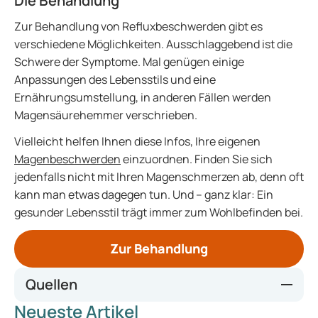
Die Behandlung
Zur Behandlung von Refluxbeschwerden gibt es
verschiedene Möglichkeiten. Ausschlaggebend ist die
Schwere der Symptome. Mal genügen einige
Anpassungen des Lebensstils und eine
Ernährungsumstellung, in anderen Fällen werden
Magensäurehemmer verschrieben.
Vielleicht helfen Ihnen diese Infos, Ihre eigenen
Magenbeschwerden
einzuordnen. Finden Sie sich
jedenfalls nicht mit Ihren Magenschmerzen ab, denn oft
kann man etwas dagegen tun. Und – ganz klar: Ein
gesunder Lebensstil trägt immer zum Wohlbefinden bei.
Zur Behandlung
Quellen
Neueste Artikel
Maag Lever Darm Stichting. (z.d.).
Maag Lever Darm