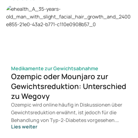
Stichting
.
https://www.mlds.nl/
Thuisarts. (z.d.).
Thuisarts | Betrouwbare informatie over
ziekte en gezondheid
.
https://www.thuisarts.nl/
Medikamente zur Gewichtsabnahme
Ozempic oder Mounjaro zur
Gewichtsreduktion: Unterschied
zu Wegovy
Ozempic wird online häufig in Diskussionen über
Gewichtsreduktion erwähnt, ist jedoch für die
Behandlung von Typ-2-Diabetes vorgesehen.
Lies weiter
Suchen Sie eine Therapie zur Gewichtskontrolle,
kommen eher Präparate wie Mounjaro und