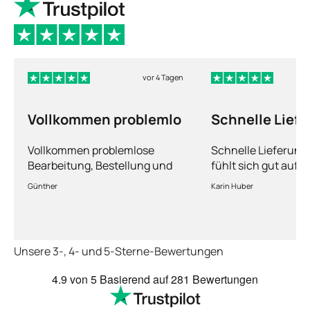
vor 4 Tagen
Vollkommen problemlo
Schnelle Lief
und man fühlt
Vollkommen problemlose
Schnelle Lieferun
Bearbeitung, Bestellung und
fühlt sich gut aufg
Lieferung
Fragen kann man s
Günther
Karin Huber
jederzeit an die Är
Unsere 3-, 4- und 5-Sterne-Bewertungen
4.9
von 5
Basierend auf
281 Bewertungen