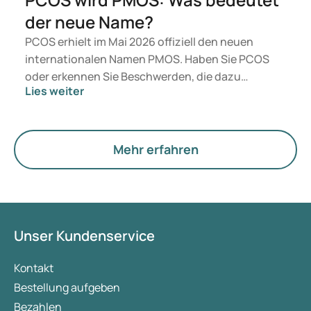
der neue Name?
PCOS erhielt im Mai 2026 offiziell den neuen
internationalen Namen PMOS. Haben Sie PCOS
oder erkennen Sie Beschwerden, die dazu
Lies weiter
passen? Medizinisch ändert sich vorerst nichts.
Der neue Begriff legt jedoch mehr Gewicht auf
Hormone, den Stoffwechsel und die Funktion der
Eierstöcke.
Mehr erfahren
Unser Kundenservice
Kontakt
Bestellung aufgeben
Bezahlen