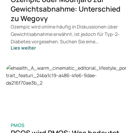
Gewichtsabnahme: Unterschied
zu Wegovy
Ozempic wird online häufig in Diskussionen über
Gewichtsabnahme erwähnt, ist jedoch für Typ-2-
Diabetes vorgesehen. Suchen Sie eine
Lies weiter
Behandlung zur Gewichtskontrolle, kommen eher
Mittel wie Mounjaro und Wegovy in Betracht.
Welche Behandlung geeignet ist, entscheidet ein
Arzt auf Basis Ihrer Gesundheit, Ihres BMI und
Ihres Medikamentengebrauchs.
PMOS
PCOS wird PMOS: Was bedeutet