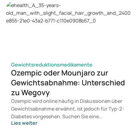
Gewichtsreduktionsmedikamente
Ozempic oder Mounjaro zur
Gewichtsabnahme: Unterschied
zu Wegovy
Ozempic wird online häufig in Diskussionen über
Gewichtsabnahme erwähnt, ist jedoch für Typ-2-
Diabetes vorgesehen. Suchen Sie eine
Lies weiter
Behandlung zur Gewichtskontrolle, kommen eher
Mittel wie Mounjaro und Wegovy in Betracht.