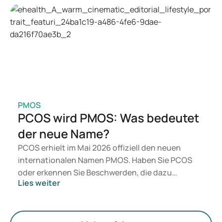
Welche Behandlung geeignet ist, entscheidet ein
Arzt auf Basis Ihrer Gesundheit, Ihres BMI und
Ihres Medikamentengebrauchs.
PMOS
PCOS wird PMOS: Was bedeutet
der neue Name?
PCOS erhielt im Mai 2026 offiziell den neuen
internationalen Namen PMOS. Haben Sie PCOS
oder erkennen Sie Beschwerden, die dazu
Lies weiter
passen? Medizinisch ändert sich vorerst nichts.
Der neue Begriff legt jedoch mehr Gewicht auf
Hormone, den Stoffwechsel und die Funktion der