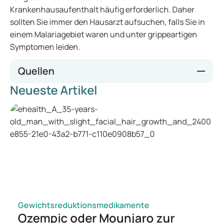
Krankenhausaufenthalt häufig erforderlich. Daher
sollten Sie immer den Hausarzt aufsuchen, falls Sie in
einem Malariagebiet waren und unter grippeartigen
Symptomen leiden.
Quellen
Neueste Artikel
www.apotheken-umschau.de
internisten-im-netz.de
tropenmedizin.de
Gewichtsreduktionsmedikamente
Ozempic oder Mounjaro zur