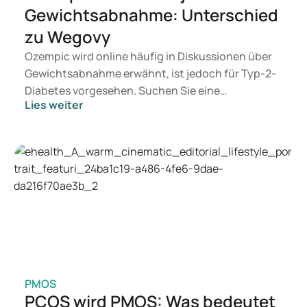
Gewichtsabnahme: Unterschied
zu Wegovy
Ozempic wird online häufig in Diskussionen über
Gewichtsabnahme erwähnt, ist jedoch für Typ-2-
Diabetes vorgesehen. Suchen Sie eine
Lies weiter
Behandlung zur Gewichtskontrolle, kommen eher
Mittel wie Mounjaro und Wegovy in Betracht.
Welche Behandlung geeignet ist, entscheidet ein
Arzt auf Basis Ihrer Gesundheit, Ihres BMI und
Ihres Medikamentengebrauchs.
PMOS
PCOS wird PMOS: Was bedeutet