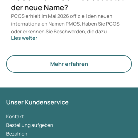
der neue Name?
PCOS erhielt im Mai 2026 offiziell den neuen
internationalen Namen PMOS. Haben Sie PCOS
oder erkennen Sie Beschwerden, die dazu
Lies weiter
passen? Medizinisch ändert sich vorerst nichts.
Der neue Begriff legt jedoch mehr Gewicht auf
Hormone, den Stoffwechsel und die Funktion der
Eierstöcke.
Mehr erfahren
Unser Kundenservice
Kontakt
Bestellung aufgeben
Bezahlen