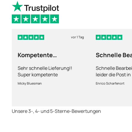
vor 1 Tag
Kompetente
Schnelle Be
Abhandlung
nur leider d
Sehr schnelle Lieferung!!
Schnelle Bearbe
Super kompetente
leider die Post i
Abhandlung!
kriegt es nicht h
Micky Bluesman
Enrico Scharfenort
Medikament schne
so fern das Pake
deutschen Boden 
schon das es no
Unsere 3-, 4- und 5-Sterne-Bewertungen
dauert obwohl ih
arbeitet aber mi
richtig fix.