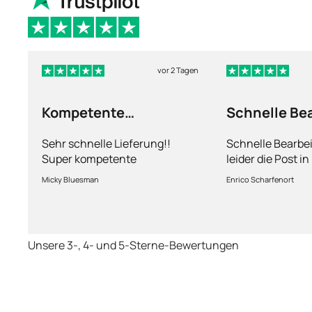
vor 2 Tagen
Kompetente
Schnelle Be
Abhandlung
nur leider d
Sehr schnelle Lieferung!!
Schnelle Bearbe
Super kompetente
leider die Post i
Abhandlung!
kriegt es nicht h
Micky Bluesman
Enrico Scharfenort
Medikament schne
so fern das Pake
deutschen Boden 
schon das es no
Unsere 3-, 4- und 5-Sterne-Bewertungen
dauert obwohl ih
arbeitet aber mi
richtig fix.