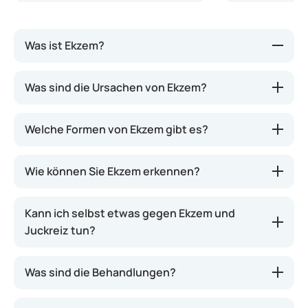
Was ist Ekzem?
Ekzem ist eine chronische, nicht ansteckende
Was sind die Ursachen von Ekzem?
Hauterkrankung, die durch eine
Entzündungsreaktion der Haut hervorgerufen wird.
Welche Formen von Ekzem gibt es?
Dadurch entstehen rote, schuppige Areale,
Knötchen, Schwellungen, Risse oder Krusten.
Mitunter ist der Ausschlag auch nässend. Ekzem
Wie können Sie Ekzem erkennen?
geht häufig mit starkem Juckreiz einher.
Kann ich selbst etwas gegen Ekzem und
Juckreiz tun?
Was sind die Behandlungen?