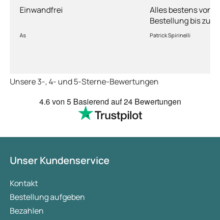
Einwandfrei
Alles bestens von d
Bestellung bis zur 
Ware sorgfältig ver
As
Patrick Spirinelli
schnelle Lieferung
wieder.
Unsere 3-, 4- und 5-Sterne-Bewertungen
4.6
von 5
Basierend auf
24 Bewertungen
Unser Kundenservice
Kontakt
Bestellung aufgeben
Bezahlen