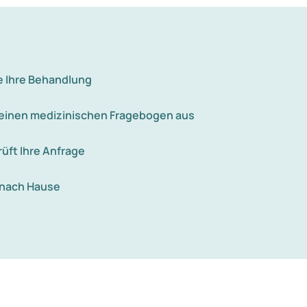
und ähneln kleinen Blasen. Die Schmerzen
nnen. Sie verschwinden nach etwa zwei bis drei
e Ihre Behandlung
e einen medizinischen Fragebogen aus
rüft Ihre Anfrage
 nach Hause