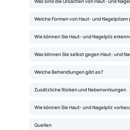
Was sind die Ursachen von Haut- und Nagel
Dadurch können bestimmte Pilz- und Hefepil
geschwächtem Immunsystem anfälliger für Pil
Welche Formen von Haut- und Nagelpilzen 
Pityriasis versicolor hingegen nicht. Ob ein
ist meist nicht erforderlich, da in der Regel
Wie können Sie Haut- und Nagelpilz erken
Was können Sie selbst gegen Haut- und Nag
Welche Behandlungen gibt es?
Zusätzliche Risiken und Nebenwirkungen
Wie können Sie Haut- und Nagelpilz vorbe
Quellen