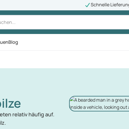
Schnelle Lieferun
auen
Blog
ü
ilze
ten relativ häufig auf.
lz.