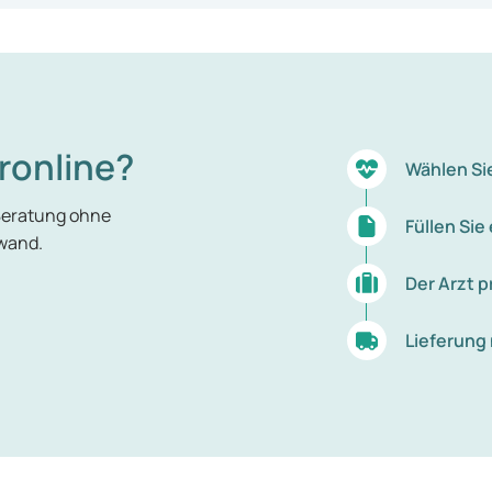
ronline?
Wählen Si
Beratung ohne
Füllen Si
wand.
Der Arzt p
Lieferung