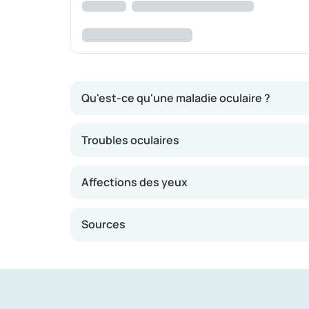
Qu'est-ce qu'une maladie oculaire ?
Nos yeux sont particulièrement sensibles, c’e
Troubles oculaires
parfois indiquer un problème sous-jacent.
Les maladies oculaires se distinguent en trou
Affections des yeux
Sources