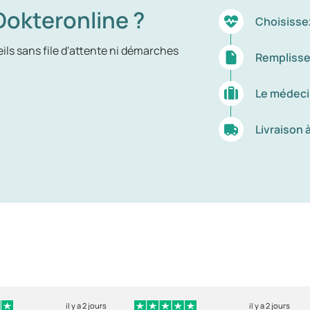
okteronline ?
Choisisse
ils sans file d'attente ni démarches
Remplisse
Le médeci
Livraison 
il y a 2 jours
il y a 2 jours