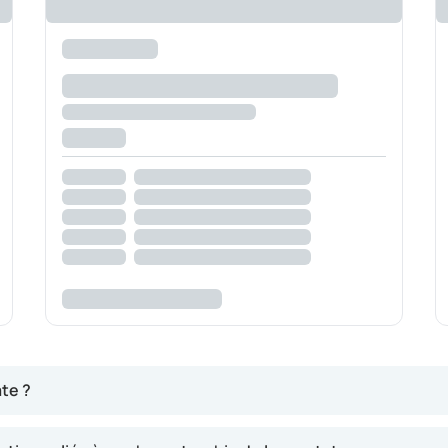
te ?
roître. Ce phénomène est lié à l’influence de l’hormone sexue