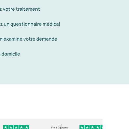
z votre traitement
z un questionnaire médical
n examine votre demande
à domicile
il y a 3 jours
i