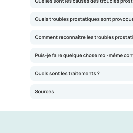
Quelles sont les causes des troubles prost
cette croissance passe inaperçue. Mais aux a
s’agit principalement de troubles urinaires. 
Quels troubles prostatiques sont provoqué
Toutefois, tous les hommes ne sont pas conce
ressentent des symptômes.
Comment reconnaître les troubles prostatiq
Puis-je faire quelque chose moi-même cont
Quels sont les traitements ?
Sources