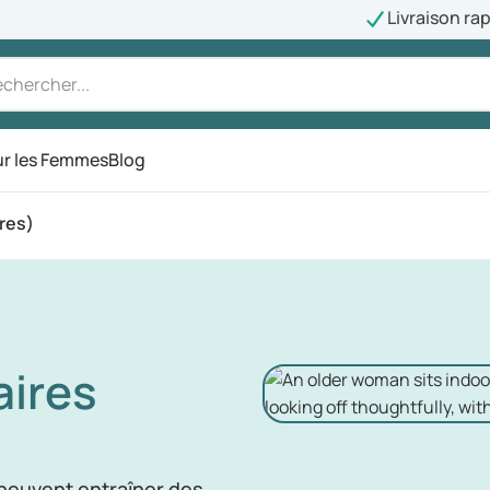
Livraison ra
r les Femmes
Blog
ires)
aires
 peuvent entraîner des