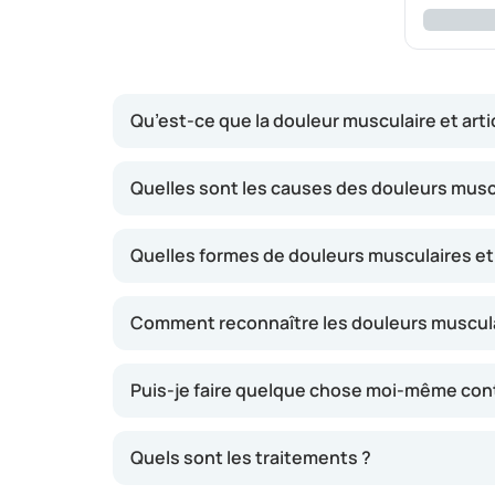
Qu’est-ce que la douleur musculaire et artic
Tout le monde souffre parfois de douleurs mus
Quelles sont les causes des douleurs muscu
posture, après un effort inhabituel ou lors d
déchets, comme l’acide lactique. Cela provoq
Quelles formes de douleurs musculaires et a
les fesses, l’abdomen et le cou. En règle gén
sont dues à une irritation de l’os, du cartilag
les articulations comme une sorte de revêtemen
Comment reconnaître les douleurs musculai
inflammation peut également être à l’origine 
Puis-je faire quelque chose moi-même contr
Quels sont les traitements ?