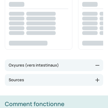
Oxyures (vers intestinaux)
Le ver le plus fréquent est l’oxyure. Il s’agit de petits
Sources
vers blancs mesurant jusqu’à un centimètre de
long. Ils pondent leurs œufs autour de l’anus, ce qui
provoque des démangeaisons. En se grattant, les
œufs se propagent à d’autres personnes ou objets.
Comment fonctionne
Les oxyures sont particulièrement persistants chez