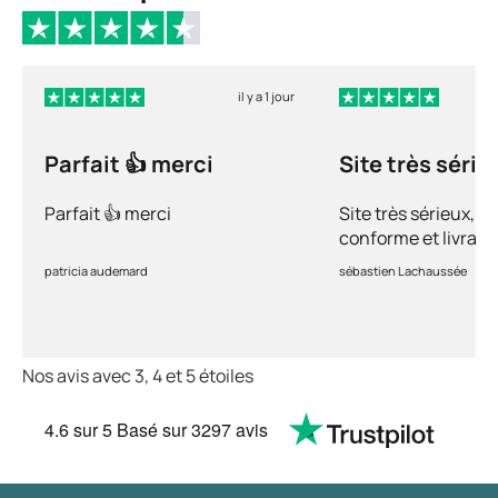
il y a 1 jour
Parfait 👍 merci
Site très série
Parfait 👍 merci
Site très sérieux, p
conforme et livraiso
recommande +++
patricia audemard
sébastien Lachaussée
Nos avis avec 3, 4 et 5 étoiles
4.6
sur 5
Basé sur
3297 avis