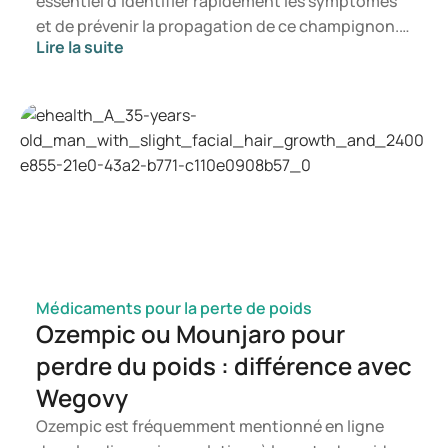
essentiel d'identifier rapidement les symptômes
et de prévenir la propagation de ce champignon.
Lire la suite
Dans cet article, vous apprendrez ce qu'est le
candida, quels symptômes peuvent survenir et
comment une infection à candida peut se
manifester. Vous saurez ainsi à quel moment il est
pertinent de consulter un professionnel de santé.
Médicaments pour la perte de poids
Ozempic ou Mounjaro pour
perdre du poids : différence avec
Wegovy
Ozempic est fréquemment mentionné en ligne