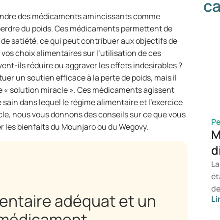
ca
prendre des médicaments amincissants comme
perdre du poids. Ces médicaments permettent de
n de satiété, ce qui peut contribuer aux objectifs de
os choix alimentaires sur l’utilisation de ces
t-ils réduire ou aggraver les effets indésirables ?
 un soutien efficace à la perte de poids, mais il
une « solution miracle ». Ces médicaments agissent
sain dans lequel le régime alimentaire et l’exercice
icle, nous vous donnons des conseils sur ce que vous
Pe
r les bienfaits du Mounjaro ou du Wegovy.
M
d
La
ét
de
mentaire adéquat et un
Li
de
co
n médicament