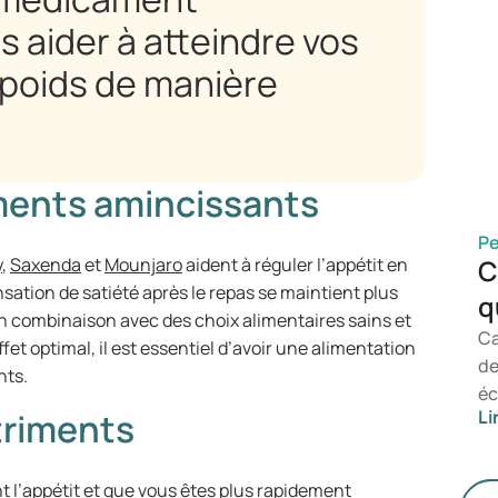
ce
 aider à atteindre vos
mé
so
 poids de manière
le
ét
po
ég
ments amincissants
ma
ab
Pe
su
y
,
Saxenda
et
Mounjaro
aident à réguler l’appétit en
C
ef
nsation de satiété après le repas se maintient plus
q
 combinaison avec des choix alimentaires sains et
Ca
t optimal, il est essentiel d’avoir une alimentation
de
nts.
éc
triments
Li
to
da
co
 l’appétit et que vous êtes plus rapidement