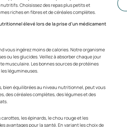
avec
 nutritifs. Choisissez des repas plus petits et
to
umes riches en fibres et de céréales complètes.
po
ar
utritionnel élevé lors de la prise d’un médicament
de
le
and vous ingérez moins de calories. Notre organisme
es ou les glucides. Veillez à absorber chaque jour
nte musculaire. Les bonnes sources de protéines
et les légumineuses.
, bien équilibrées au niveau nutritionnel, peut vous
nes, des céréales complètes, des légumes et des
cats.
carottes, les épinards, le chou rouge et les
des avantages pour la santé. En variant les choix de