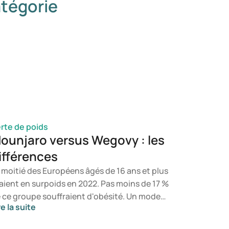
tégorie
rte de poids
ounjaro versus Wegovy : les
ifférences
 moitié des Européens âgés de 16 ans et plus
aient en surpoids en 2022. Pas moins de 17 %
 ce groupe souffraient d'obésité. Un mode
re la suite
 vie sain et une alimentation équilibrée
nstituent la base d’un poids sain, mais si