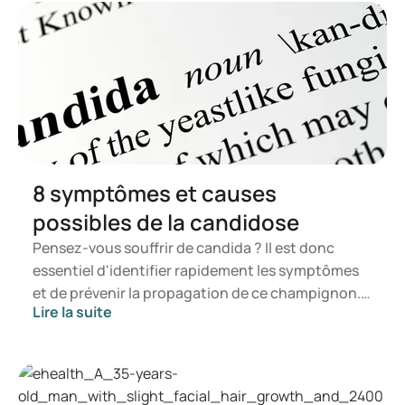
8 symptômes et causes
possibles de la candidose
Pensez-vous souffrir de candida ? Il est donc
essentiel d'identifier rapidement les symptômes
et de prévenir la propagation de ce champignon.
Lire la suite
Dans cet article, vous apprendrez ce qu'est le
candida, quels symptômes peuvent survenir et
comment une infection à candida peut se
manifester. Vous saurez ainsi à quel moment il est