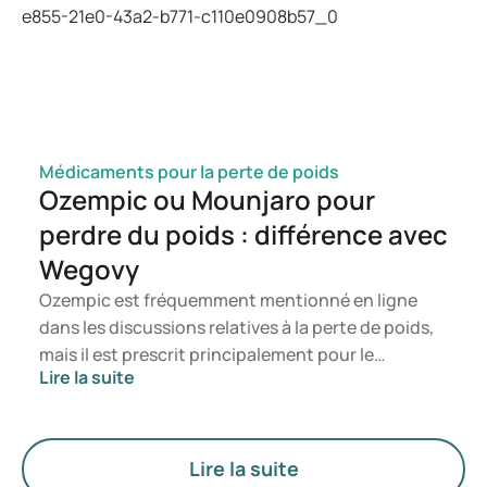
pertinent de consulter un professionnel de santé.
Médicaments pour la perte de poids
Ozempic ou Mounjaro pour
perdre du poids : différence avec
Wegovy
Ozempic est fréquemment mentionné en ligne
dans les discussions relatives à la perte de poids,
mais il est prescrit principalement pour le
Lire la suite
traitement du diabète de type 2. Si vous
recherchez un traitement spécifiquement destiné
à la gestion du poids, des médicaments tels que
Mounjaro et Wegovy sont généralement
Lire la suite