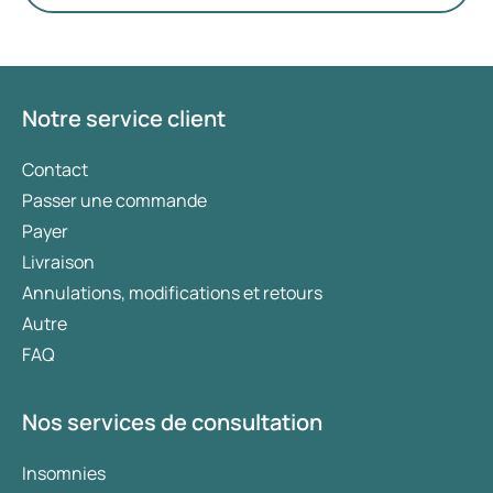
privilégiés. Le choix du traitement le plus adapté
est déterminé par un médecin en fonction de
votre état de santé, de votre indice de masse
corporelle (IMC) et de votre historique
d’utilisation de médicaments.
Notre service client
Contact
Passer une commande
Payer
Livraison
Annulations, modifications et retours
Autre
FAQ
Nos services de consultation
Insomnies