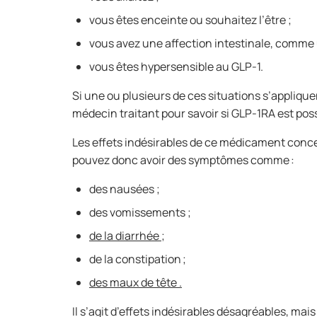
vous êtes enceinte ou souhaitez l’être ;
vous avez une affection intestinale, comme u
vous êtes hypersensible au GLP-1.
Si une ou plusieurs de ces situations s’applique
médecin traitant pour savoir si GLP-1RA est pos
Les effets indésirables de ce médicament concer
pouvez donc avoir des symptômes comme :
des nausées ;
des vomissements ;
de la diarrhée ;
de la constipation ;
des maux de tête .
Il s’agit d’effets indésirables désagréables, ma