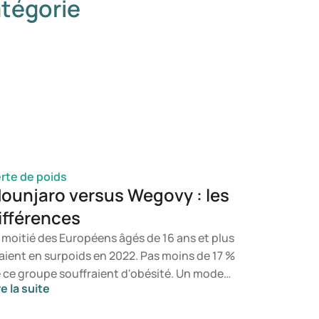
tégorie
rte de poids
ounjaro versus Wegovy : les
ifférences
 moitié des Européens âgés de 16 ans et plus
aient en surpoids en 2022. Pas moins de 17 %
 ce groupe souffraient d'obésité. Un mode
re la suite
 vie sain et une alimentation équilibrée
nstituent la base d’un poids sain, mais si