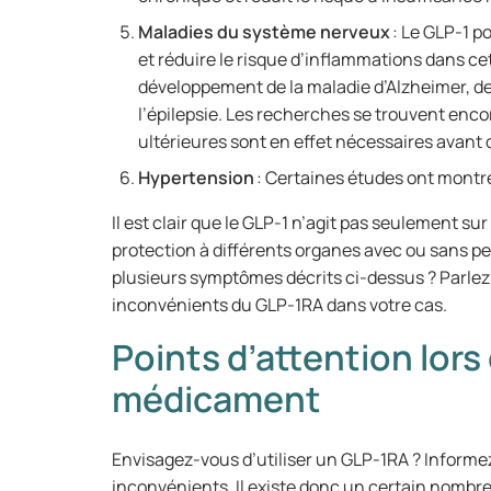
Maladies du système nerveux
: Le GLP-1 p
et réduire le risque d’inflammations dans cet
développement de la maladie d’Alzheimer, de 
l’épilepsie. Les recherches se trouvent enco
ultérieures sont en effet nécessaires avant d
Hypertension
: Certaines études ont montré 
Il est clair que le GLP-1 n’agit pas seulement sur 
protection à différents organes avec ou sans p
plusieurs symptômes décrits ci-dessus ? Parle
inconvénients du GLP-1RA dans votre cas.
Points d’attention lors 
médicament
Envisagez-vous d’utiliser un GLP-1RA ? Inform
inconvénients. Il existe donc un certain nombre