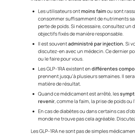
Les utilisateurs ont
moins faim
ou sont rassa
consommer suffisamment de nutriments sain
perte de poids. Si nécessaire, consultez un 
objectifs fixés de manière responsable.
Il est souvent
administré par injection.
Si vo
discutez-en avec un médecin. Ce dernier pou
ou le faire pour vous.
Les GLP-1RA existent en
différentes compo
prennent jusqu’à plusieurs semaines. Il sera
matière de résultat.
Quand ce médicament est arrêté, les
sympt
revenir
, comme la faim, la prise de poids ou
En cas de diabètes ou dans certains cas d’obé
monde ne trouve pas cela agréable. Discut
Les GLP-1RA ne sont pas de simples médicaments