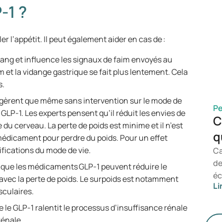
ce
-1 ?
mé
so
r l’appétit. Il peut également aider en cas de :
le
ét
e sang et influence les signaux de faim envoyés au
po
et la vidange gastrique se fait plus lentement. Cela
ég
ds.
ma
gèrent que même sans intervention sur le mode de
ab
Pe
 GLP-1. Les experts pensent qu’il réduit les envies de
su
C
e du cerveau. La perte de poids est minime et il n’est
ef
q
édicament pour perdre du poids. Pour un effet
ifications du mode de vie.
Ca
de
 que les médicaments GLP-1 peuvent réduire le
éc
 avec la perte de poids. Le surpoids est notamment
Li
to
sculaires.
da
 le GLP-1 ralentit le processus d’insuffisance rénale
co
 rénale.