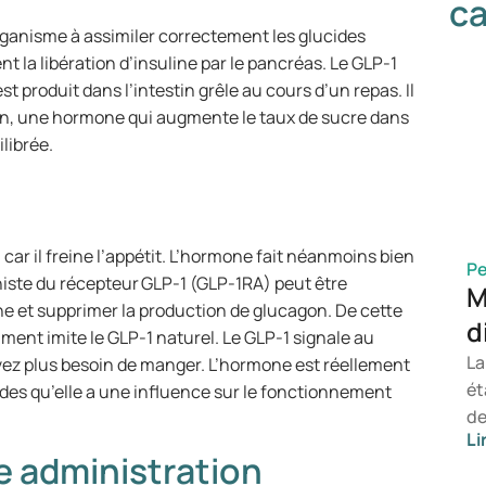
ca
rganisme à assimiler correctement les glucides
 la libération d’insuline par le pancréas. Le GLP-1
st produit dans l’intestin grêle au cours d’un repas. Il
on, une hormone qui augmente le taux de sucre dans
librée.
 car il freine l’appétit. L’hormone fait néanmoins bien
Pe
niste du récepteur GLP-1 (GLP-1RA) peut être
M
ine et supprimer la production de glucagon. De cette
d
ament imite le GLP-1 naturel. Le GLP-1 signale au
La
vez plus besoin de manger. L’hormone est réellement
ét
udes qu’elle a une influence sur le fonctionnement
de
Li
de
ne administration
co