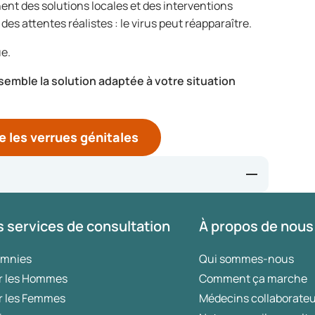
nt des solutions locales et des interventions
es attentes réalistes : le virus peut réapparaître.
ue.
emble la solution adaptée à votre situation
e les verrues génitales
n
 services de consultation
À propos de nous
ieuwsbericht/zet-hpv-vaccin-ook-in-tegen-genitale-
weet-je-over-deze-soa
omnies
Qui sommes-nous
r les Hommes
Comment ça marche
r les Femmes
Médecins collaborate