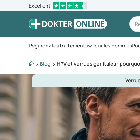
Excellent
Regardez les traitements
Pour les Hommes
Pou
Ouvrez le menu
Blog
HPV et verrues génitales : pourquo
Verrue