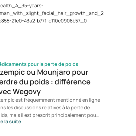
mptômes peuvent survenir et comment une
fection à candida peut se manifester. Vous
urez ainsi à quel moment il est pertinent de
nsulter un professionnel de santé.
dicaments pour la perte de poids
zempic ou Mounjaro pour
erdre du poids : différence
vec Wegovy
empic est fréquemment mentionné en ligne
ns les discussions relatives à la perte de
ids, mais il est prescrit principalement pour
re la suite
 traitement du diabète de type 2. Si vous
cherchez un traitement spécifiquement