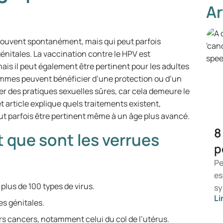
Ar
 souvent spontanément, mais qui peut parfois
énitales. La vaccination contre le HPV est
s il peut également être pertinent pour les adultes
femmes peuvent bénéficier d’une protection ou d’un
r des pratiques sexuelles sûres, car cela demeure le
t article explique quels traitements existent,
ut parfois être pertinent même à un âge plus avancé.
8
t que sont les verrues
p
Pe
es
plus de 100 types de virus.
sy
Li
ce
es génitales.
ap
rs cancers, notamment celui du col de l’utérus.