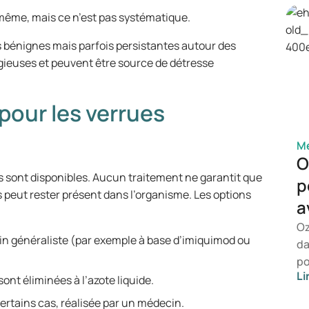
sy
i-même, mais ce n’est pas systématique.
in
sa
 bénignes mais parfois persistantes autour des
co
agieuses et peuvent être source de détresse
pour les verrues
Mé
O
s sont disponibles. Aucun traitement ne garantit que
p
us peut rester présent dans l’organisme. Les options
a
Oz
in généraliste (par exemple à base d’imiquimod ou
da
po
Li
le
sont éliminées à l’azote liquide.
re
ertains cas, réalisée par un médecin.