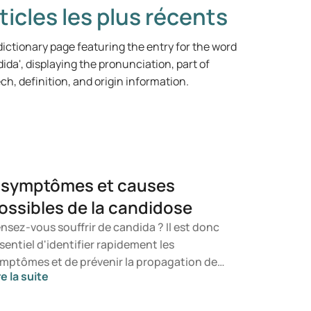
ticles les plus récents
 symptômes et causes
ossibles de la candidose
nsez-vous souffrir de candida ? Il est donc
sentiel d'identifier rapidement les
mptômes et de prévenir la propagation de
re la suite
 champignon. Dans cet article, vous
prendrez ce qu'est le candida, quels