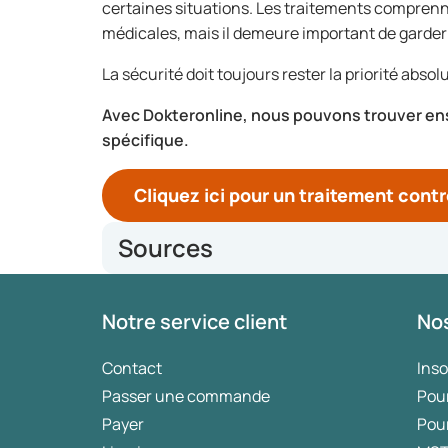
certaines situations. Les traitements comprenne
médicales, mais il demeure important de garder d
La sécurité doit toujours rester la priorité absol
Avec Dokteronline, nous pouvons trouver ens
spécifique.
Cliquez ici pour un traitement contr
Sources
https://www.soaaids.nl/nl/alle-soas/genitale-wratte
Notre service client
Nos
https://www.soaaids.nl/nl/professionals/actueel/n
wratten
https://www.soaaids.nl/nl/alle-soas/hpv/hpv-wat-
Contact
Ins
Passer une commande
Pou
Payer
Pou