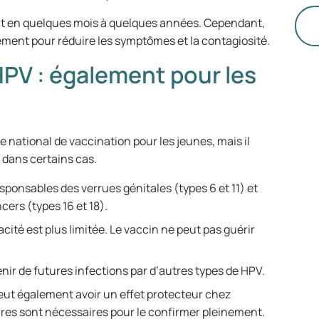
de
mé
nt en quelques mois à quelques années. Cependant,
so
ment pour réduire les symptômes et la contagiosité.
tr
HPV : également pour les
un
sa
(I
mé
 national de vaccination pour les jeunes, mais il
 dans certains cas.
sponsables des verrues génitales (types 6 et 11) et
ers (types 16 et 18).
acité est plus limitée. Le vaccin ne peut pas guérir
nir de futures infections par d’autres types de HPV.
eut également avoir un effet protecteur chez
res sont nécessaires pour le confirmer pleinement.