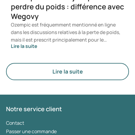
perdre du poids : différence avec
Wegovy
Ozempic est fréquemment mentionné en ligne
dans les discussions relatives à la perte de poids,
mais il est prescrit principalement pour le
Lire la suite
traitement du diabète de type 2. Si vous
recherchez un traitement spécifiquement destiné
à la gestion du poids, des médicaments tels que
Mounjaro et Wegovy sont généralement
Lire la suite
privilégiés. Le choix du traitement le plus adapté
est déterminé par un médecin en fonction de
votre état de santé, de votre indice de masse
corporelle (IMC) et de votre historique
d’utilisation de médicaments.
Notre service client
Contact
Passer une commande