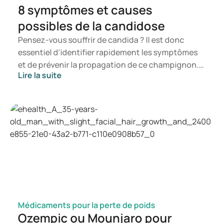
8 symptômes et causes
possibles de la candidose
Pensez-vous souffrir de candida ? Il est donc
essentiel d'identifier rapidement les symptômes
et de prévenir la propagation de ce champignon.
Lire la suite
Dans cet article, vous apprendrez ce qu'est le
candida, quels symptômes peuvent survenir et
comment une infection à candida peut se
manifester. Vous saurez ainsi à quel moment il est
pertinent de consulter un professionnel de santé.
Médicaments pour la perte de poids
Ozempic ou Mounjaro pour