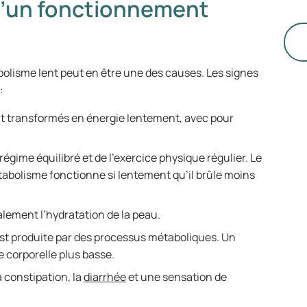
 d’un fonctionnement
da
co
avec
to
abolisme lent peut en être une des causes. Les signes
po
 :
ar
de
nt transformés en énergie lentement, avec pour
le
égime équilibré et de l’exercice physique régulier. Le
abolisme fonctionne si lentement qu’il brûle moins
alement l’hydratation de la peau.
 est produite par des processus métaboliques. Un
e corporelle plus basse.
 constipation, la
diarrhée
et une sensation de