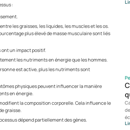
Li
de
essus :
co
issement.
ce
mé
entre les graisses, les liquides, les muscles et les os.
so
pourcentage plus élevé de masse musculaire sont liés
le
ét
 ont un impact positif.
po
ntement les nutriments en énergie que les hommes.
ég
ma
ersonne est active, plus les nutriments sont
ab
Pe
su
C
mptômes physiques peuvent influencer la manière
ef
q
ents en énergie.
Ca
difient la composition corporelle. Cela influence le
de
de graisse.
éc
 processus dépend partiellement des gènes.
Li
to