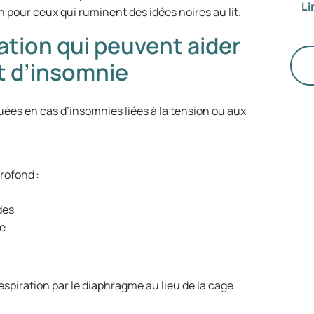
Li
di
co
n pour ceux qui ruminent des idées noires au lit.
ho
ation qui peuvent aider
so
la
et d’insomnie
Un
pl
ées en cas d’insomnies liées à la tension ou aux
Bi
re
ce
qu
rofond :
et
ni
ndes
vo
he
respiration par le diaphragme au lieu de la cage