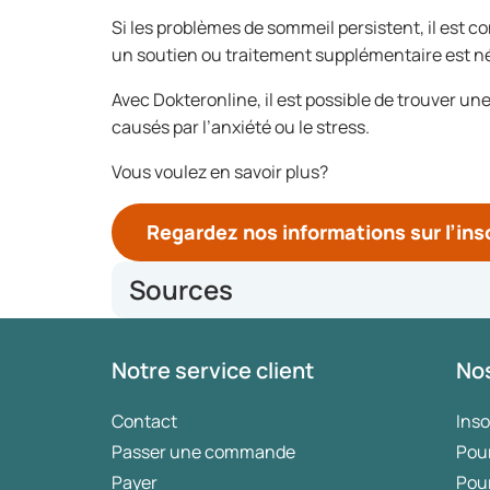
Si les problèmes de sommeil persistent, il est c
un soutien ou traitement supplémentaire est n
Avec Dokteronline, il est possible de trouver 
causés par l’anxiété ou le stress.
Vous voulez en savoir plus?
Regardez nos informations sur l’in
Sources
https://www.health.harvard.edu/mind-and-mood/six
Notre service client
Nos
https://www.health.harvard.edu/mind-and-mood/tip
https://www.webmd.com/sleep-disorders/breathing
Contact
Ins
Passer une commande
Pou
Payer
Pou