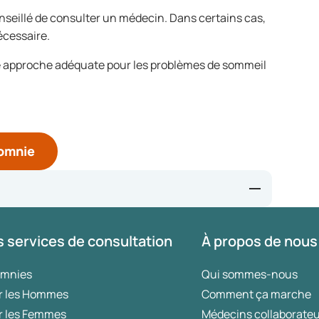
onseillé de consulter un médecin. Dans certains cas,
écessaire.
une approche adéquate pour les problèmes de sommeil
somnie
-relaxation-techniques-to-reduce-stress
 services de consultation
À propos de nous
s-for-beating-anxiety-to-get-a-better-nights-sleep
-techniques-sleep
omnies
Qui sommes-nous
r les Hommes
Comment ça marche
r les Femmes
Médecins collaborate