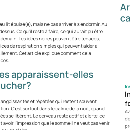
Ar
ca
lit épuisé(e), mais ne pas arriver à s’endormir. Au
ssus. Ce qu’il reste à faire, ce qui aurait pu être
endemain. Les idées noires peuvent être tenaces,
cices de respiration simples qui peuvent aider à
facilement. Cet article explique comment cela
aces.
res apparaissent-elles
oucher?
In
I
 angoissantes et répétées qui restent souvent
f
ion. C’est surtout dans le calme de la nuit, quand
Av
es se libèrent. Le cerveau reste actif et alerte, ce
de
ut avoir l’impression que le sommeil ne veut pas venir
pr