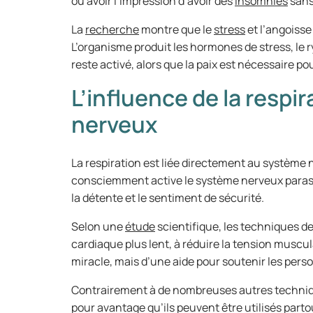
ou avoir l’impression d’avoir des
insomnies
sans
La
recherche
montre que le
stress
et l’angoisse
L’organisme produit les hormones de stress, le
reste activé, alors que la paix est nécessaire po
L’influence de la respi
nerveux
La respiration est liée directement au système
consciemment active le système nerveux parasym
la détente et le sentiment de sécurité.
Selon une
étude
scientifique, les techniques d
cardiaque plus lent, à réduire la tension muscula
miracle, mais d’une aide pour soutenir les perso
Contrairement à de nombreuses autres technique
pour avantage qu’ils peuvent être utilisés parto