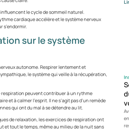
 cause claire.
Li
gé
di
 influencent le cycle de sommeil naturel.
ré
 rythme cardiaque accélère et le système nerveux
de
ur s’endormir.
de
ration sur le système
pe
et
tr
ch
 nerveux autonome. Respirer lentement et
d'
pathique, le système qui veille à la récupération,
ps
In
pl
S
pr
d
e respiration peuvent contribuer à un rythme
so
ire et à calmer l’esprit. Il ne s’agit pas d’un remède
v
mo
nnes qui ont du mal à se détendre au lit.
ou
Av
ar
en
s de relaxation, les exercices de respiration ont
tr
re
ut et tout le temps, même au milieu de la nuit sans