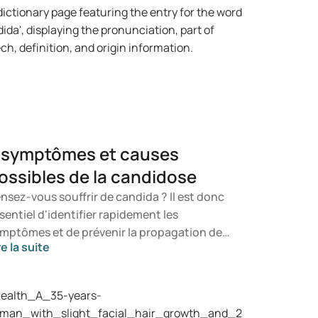
 symptômes et causes
ossibles de la candidose
nsez-vous souffrir de candida ? Il est donc
sentiel d'identifier rapidement les
mptômes et de prévenir la propagation de
re la suite
 champignon. Dans cet article, vous
prendrez ce qu'est le candida, quels
mptômes peuvent survenir et comment une
fection à candida peut se manifester. Vous