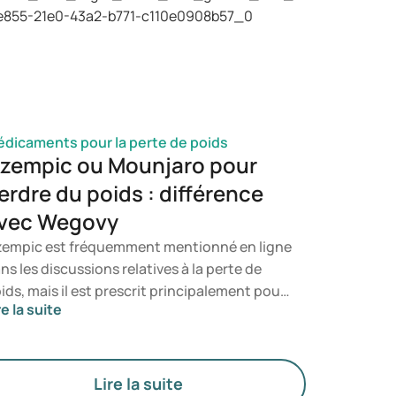
urez ainsi à quel moment il est pertinent de
nsulter un professionnel de santé.
dicaments pour la perte de poids
zempic ou Mounjaro pour
erdre du poids : différence
vec Wegovy
empic est fréquemment mentionné en ligne
ns les discussions relatives à la perte de
ids, mais il est prescrit principalement pour
re la suite
 traitement du diabète de type 2. Si vous
cherchez un traitement spécifiquement
stiné à la gestion du poids, des
dicaments tels que Mounjaro et Wegovy
Lire la suite