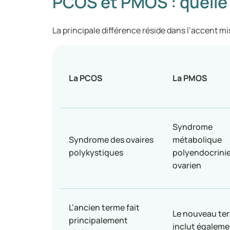
PCOS et PMOS : quelle e
La principale différence réside dans l’accent mi
La PCOS
La PMOS
Syndrome
Syndrome des ovaires
métabolique
polykystiques
polyendocrini
ovarien
L'ancien terme fait
Le nouveau te
principalement
inclut égaleme