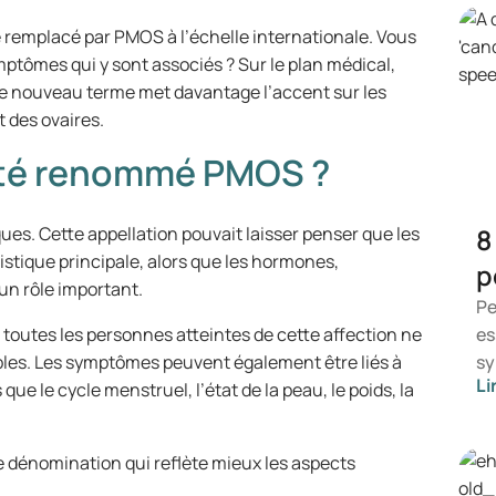
é remplacé par PMOS à l’échelle internationale. Vous
tômes qui y sont associés ? Sur le plan médical,
e nouveau terme met davantage l’accent sur les
 des ovaires.
 été renommé PMOS ?
ues. Cette appellation pouvait laisser penser que les
8
istique principale, alors que les hormones,
p
un rôle important.
Pe
t, toutes les personnes atteintes de cette affection ne
es
bles. Les symptômes peuvent également être liés à
sy
Li
e le cycle menstruel, l’état de la peau, le poids, la
ce
ap
sy
e dénomination qui reflète mieux les aspects
in