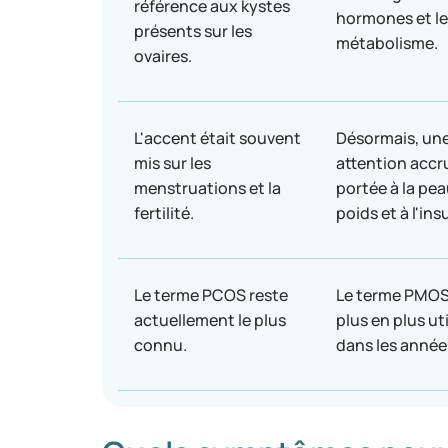
référence aux kystes
hormones et le
présents sur les
métabolisme.
ovaires.
L'accent était souvent
Désormais, un
mis sur les
attention accr
menstruations et la
portée à la pea
fertilité.
poids et à l'ins
Le terme PCOS reste
Le terme PMOS
actuellement le plus
plus en plus uti
connu.
dans les années