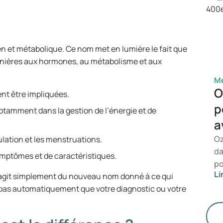
sa
co
 et métabolique. Ce nom met en lumière le fait que
anières aux hormones, au métabolisme et aux
Mé
O
nt être impliquées.
p
otamment dans la gestion de l’énergie et de
a
Oz
ulation et les menstruations.
da
ymptômes et de caractéristiques.
po
Li
s’agit simplement du nouveau nom donné à ce qui
le
 pas automatiquement que votre diagnostic ou votre
re
de
mé