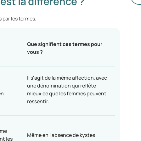
st la différence ?
so
tr
un
s par les termes.
sa
(I
mé
Que signifient ces termes pour
vous ?
Il s'agit de la même affection, avec
une dénomination qui reflète
en
mieux ce que les femmes peuvent
ressentir.
rme
Même en l'absence de kystes
nt les