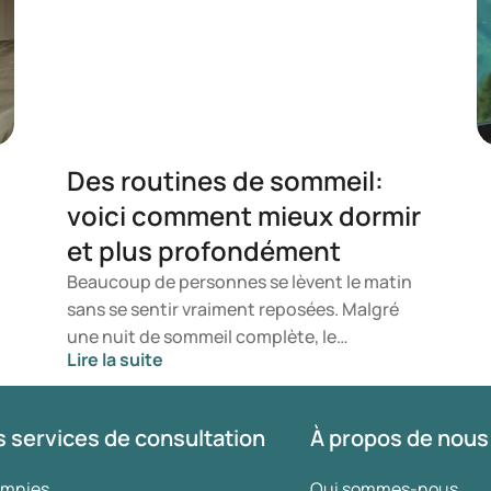
Des routines de sommeil:
voici comment mieux dormir
et plus profondément
Beaucoup de personnes se lèvent le matin
sans se sentir vraiment reposées. Malgré
une nuit de sommeil complète, le
Lire la suite
sentiment de récupération fait parfois
défaut. Un sommeil profond et
ininterrompu joue un rôle important dans
 services de consultation
À propos de nous
la récupération physique et mentale. Cet
article révèle quelles routines et habitudes
omnies
Qui sommes-nous