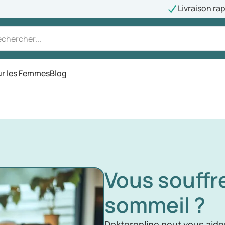
Livraison ra
r les Femmes
Blog
Vous souffr
sommeil ?
Dokteronline peut vous aide