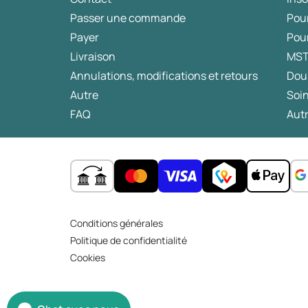
fonctionnement quotidien et provoquer
Passer une commande
Pou
des symptômes tels que des troubles de la
concentration ou des changements
Payer
Pou
d'humeur. Il est crucial d'identifier la cause
Livraison
MS
physique ou psychologique des troubles
Annulations, modifications et retours
Dou
afin de mettre en place un plan de
Autre
Soin
traitement adapté et de prévenir d'autres
FAQ
Autr
problèmes de santé. Les solutions peuvent
inclure des ajustements du mode de vie,
des compléments alimentaires ou, dans
certains cas, des médicaments. Cet article
examine les causes possibles des troubles
du sommeil ainsi que les solutions
Conditions générales
disponibles.
Politique de confidentialité
Cookies