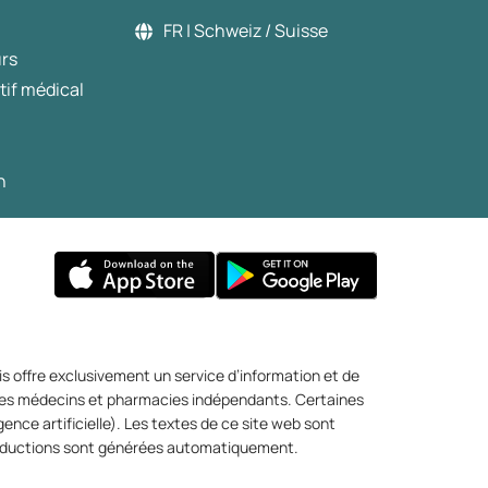
des nuits plus courtes et un sommeil moins
FR | Schweiz / Suisse
réparateur. Bien que souvent associé au
urs
stress, le cortisol remplit d’autres
tif médical
fonctions importantes. Dans cet article,
nous expliquons brièvement ce qu’est le
cortisol, sa relation avec le sommeil, et
partageons des conseils pour réduire son
n
niveau, se détendre et améliorer la qualité
de votre sommeil.
s offre exclusivement un service d’information et de
r des médecins et pharmacies indépendants. Certaines
igence artificielle). Les textes de ce site web sont
 traductions sont générées automatiquement.