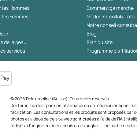
peuvent améliorer la qualité du sommeil.
r les Hommes
Comment ça marche
Des connaissances scientifiques et des
r les Femmes
Médecins collaborate
conseils pratiques vous aident à améliorer
T
Notre conseil consulta
votre sommeil, étape par étape, en
procédant à de petits ajustements.
leur
Blog
s de la peau
Plan du site
es services
Programme d'affiliatio
© 2026 Dokteronline (Suisse). Tous droits réservés.
Dokteronline n’est pas une pharmacie ou un médecin en ligne, mai
facilitation. Les consultations et les produits sont proposés pa
photos et vidéos de ce site web sont créées à l’aide de l’IA (intell
rédigés à l’origine en néerlandais ou en anglais. Une partie des