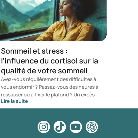
Sommeil et stress :
l’influence du cortisol sur la
qualité de votre sommeil
Avez-vous régulièrement des difficultés à
vous endormir ? Passez-vous des heures à
ressasser ou à fixer le plafond ? Un excès de
Lire la suite
cortisol pourrait en être la cause. Cette
hormone influence notre rythme veille-
sommeil (rythme circadien). Le cortisol
agit à la fois sur la durée et la qualité du
sommeil. Une perturbation peut entraîner