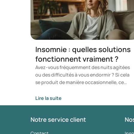
Insomnie : quelles solutions
fonctionnent vraiment ?
Avez-vous fréquemment des nuits agitées
ou des difficultés à vous endormir ? Si cela
se produit de manière occasionnelle, ce
n'est généralement pas préoccupant. Le
corps dispose de mécanismes naturels
Lire la suite
pour se rétablir. Toutefois, lorsque ces
troubles deviennent chroniques, ils
Notre service client
Nos
peuvent entraîner des perturbations
graves du sommeil. Cela peut limiter votre
Contact
Ins