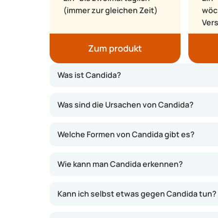
(immer zur gleichen Zeit)
wöch
Ver
Zum produkt
Was ist Candida?
Candida ist eine Pilzinfektion, die durch he
Was sind die Ursachen von Candida?
Diese Hefe gedeiht besonders gut in einer w
Schleimhäuten von Mund, Speiseröhre, Darm 
Welche Formen von Candida gibt es?
Regel keine Beschwerden. Durch verschiedene
einer Pilzinfektion.
Wie kann man Candida erkennen?
Kann ich selbst etwas gegen Candida tun?