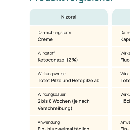
Nizoral
Darreichungsform
Darr
Creme
Kap
Wirkstoff
Wirks
Ketoconazol (2 %)
Fluc
Wirkungsweise
Wirk
Tötet Pilze und Hefepilze ab
Töte
Wirkungsdauer
Wirk
2 bis 6 Wochen (je nach
Höc
Verschreibung)
Anwendung
Anw
Ein- bis zweimal täglich
Ein-