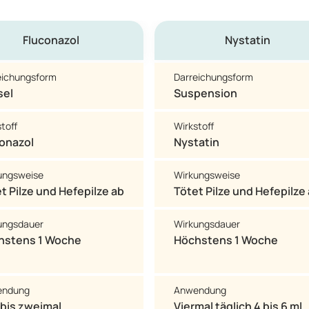
Fluconazol
Nystatin
eichungsform
Darreichungsform
sel
Suspension
toff
Wirkstoff
onazol
Nystatin
ungsweise
Wirkungsweise
t Pilze und Hefepilze ab
Tötet Pilze und Hefepilze
ungsdauer
Wirkungsdauer
hstens 1 Woche
Höchstens 1 Woche
endung
Anwendung
 bis zweimal
Viermal täglich 4 bis 6 ml