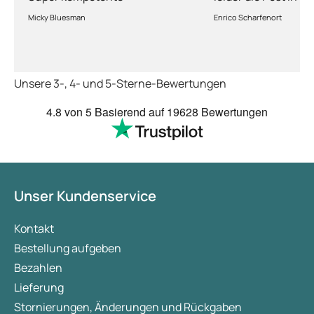
auf diesem Weg können zu ernsthaften Problemen
Abhandlung!
kriegt es nicht hin 
Micky Bluesman
Enrico Scharfenort
führen. Der Blutstrom kann in die Lunge gelangen
Medikament schnell
und dort eine Lungenembolie verursachen.
so fern das Paket a
deutschen Boden is
schon das es noch 
Unsere 3-, 4- und 5-Sterne-Bewertungen
dauert obwohl ihr s
arbeitet aber mit U
4.8
von 5
Basierend auf
19628 Bewertungen
richtig fix.
Unser Kundenservice
Kontakt
Bestellung aufgeben
Bezahlen
Lieferung
Stornierungen, Änderungen und Rückgaben