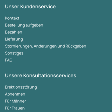
Vorteile beim Abnehmen und Halten des Gewichts.
Unser Kundenservice
In diesem Artikel werden beide Arzneimittel, ihre
Wirkung auf das Gewicht, die wichtigsten
Kontakt
Unterschiede sowie die Nebenwirkungen näher
Bestellung aufgeben
erläutert.
Bezahlen
Lieferung
Stornierungen, Änderungen und Rückgaben
Sonstiges
FAQ
Unsere Konsultationsservices
Erektionsstörung
Abnehmen
Für Männer
Für Frauen