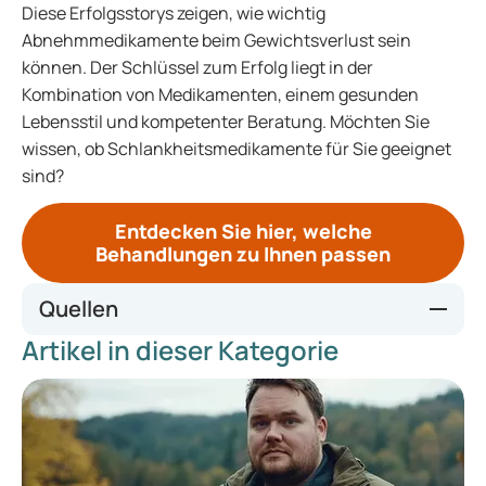
Diese Erfolgsstorys zeigen, wie wichtig
Abnehmmedikamente beim Gewichtsverlust sein
können. Der Schlüssel zum Erfolg liegt in der
Kombination von Medikamenten, einem gesunden
Lebensstil und kompetenter Beratung. Möchten Sie
wissen, ob Schlankheitsmedikamente für Sie geeignet
sind?
Entdecken Sie hier, welche
Behandlungen zu Ihnen passen
Quellen
Artikel in dieser Kategorie
https://www.health.harvard.edu/blog/weight-loss-that-
works-a-true-story-2017030111218
https://www.nesta.org.uk/blog/understanding-peoples-
experience-of-taking-weight-loss-drugs/
https://afvallenmetmedicatie.overgewichtnederland.nl/?
utm_source=GoogleCPC&utm_medium=159642270177&u