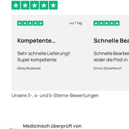
vor 1 Tag
Kompetente
Schnelle Be
Abhandlung
nur leider d
Sehr schnelle Lieferung!!
Schnelle Bearbe
Super kompetente
leider die Post i
Abhandlung!
kriegt es nicht h
Micky Bluesman
Enrico Scharfenort
Medikament schne
so fern das Pake
deutschen Boden 
schon das es no
Unsere 3-, 4- und 5-Sterne-Bewertungen
dauert obwohl ih
arbeitet aber mi
richtig fix.
Medizinisch überprüft von