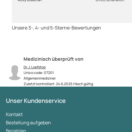
Medikament schne
so fern das Pake
deutschen Boden 
schon das es no
Unsere 3-, 4- und 5-Sterne-Bewertungen
dauert obwohl ih
arbeitet aber mi
richtig fix.
Medizinisch überprüft von
Dr. J. Loefstop
Unico code: 07201
Allgemeinmediziner
Zuletzt kontrolliert: 24.6.2025 | Noch gültig
Unser Kundenservice
Kontakt
Bestellung aufgeben
Bezahlen