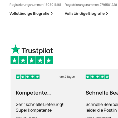
Registrierungsnummer:
1505016161
Registrierungsnummer:
2791501228
Vollständige Biografie
Vollständige Biografie
vor 2 Tagen
Kompetente
Schnelle Be
Abhandlung
nur leider d
Sehr schnelle Lieferung!!
Schnelle Bearbe
Super kompetente
leider die Post i
Abhandlung!
kriegt es nicht h
Micky Bluesman
Enrico Scharfenort