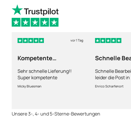
vor 1 Tag
Kompetente
Schnelle Be
Abhandlung
nur leider d
Sehr schnelle Lieferung!!
Schnelle Bearbe
Super kompetente
leider die Post i
Abhandlung!
kriegt es nicht h
Micky Bluesman
Enrico Scharfenort
Medikament schne
so fern das Pake
deutschen Boden 
schon das es no
Unsere 3-, 4- und 5-Sterne-Bewertungen
dauert obwohl ih
arbeitet aber mi
richtig fix.